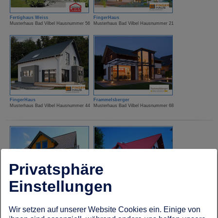
Fertighaus Weiss
FingerHaus
Musterhaus Bad Vilbel Hausnummer 56
Musterhaus Bad Vilbel Hausnummer 21
FingerHaus
Frammelsberger
Musterhaus Bad Vilbel Hausnummer 44
Musterhaus Bad Vilbel Hausnummer 68
Privatsphäre
Einstellungen
Frick Holzhaus
Gussek Haus
Musterhaus Bad Vilbel Hausnummer 31
Musterhaus Bad Vilbel Hausnummer 22
Wir setzen auf unserer Website Cookies ein. Einige von