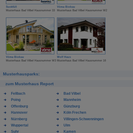
Suckfüll
Vöma Biobau
Musterhaus Bad Vilbel Hausnummer 33
Musterhaus Bad Vilbel Hausnummer W2
Vöma Biobau
Wolf Haus
Musterhaus Bad Vilbel Hausnummer W3
Musterhaus Bad Vilbel Hausnummer 16
Musterhausparks:
zum Musterhaus Report
Fellbach
Bad Vilbel
Poing
Mannheim
Offenburg
Günzburg
Hannover
Köln Frechen
Nürnberg
Villingen-Schwenningen
Wuppertal
Ulm
Suhr
Kamen