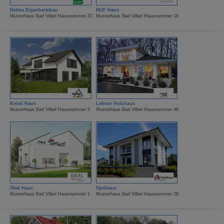
Helma Eigenheimbau
HUF Haus
Musterhaus Bad Vilbel Hausnummer 37
Musterhaus Bad Vilbel Hausnummer 18
Keitel Haus
Lehner Holzhaus
Musterhaus Bad Vilbel Hausnummer 5
Musterhaus Bad Vilbel Hausnummer 46
Okal Haus
Optihaus
Musterhaus Bad Vilbel Hausnummer 1
Musterhaus Bad Vilbel Hausnummer 28