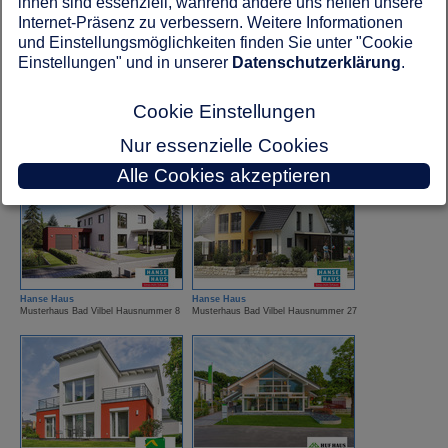
ihnen sind essenziell, während andere uns helfen unsere
Internet-Präsenz zu verbessern. Weitere Informationen
und Einstellungsmöglichkeiten finden Sie unter "Cookie
Einstellungen" und in unserer
Datenschutzerklärung
.
Cookie Einstellungen
Haacke Haus
Haas Haus
Musterhaus Bad Vilbel Hausnummer 69
Musterhaus Bad Vilbel Hausnummer 45
Nur essenzielle Cookies
Alle Cookies akzeptieren
Hanse Haus
Hanse Haus
Musterhaus Bad Vilbel Hausnummer 8
Musterhaus Bad Vilbel Hausnummer 27