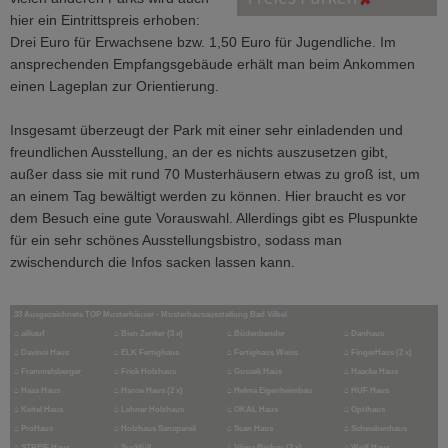
hier ein Eintrittspreis erhoben:
Drei Euro für Erwachsene bzw. 1,50 Euro für Jugendliche. Im
ansprechenden Empfangsgebäude erhält man beim Ankommen
einen Lageplan zur Orientierung.
Insgesamt überzeugt der Park mit einer sehr einladenden und
freundlichen Ausstellung, an der es nichts auszusetzen gibt,
außer dass sie mit rund 70 Musterhäusern etwas zu groß ist, um
an einem Tag bewältigt werden zu können. Hier braucht es vor
dem Besuch eine gute Vorauswahl. Allerdings gibt es Pluspunkte
für ein sehr schönes Ausstellungsbistro, sodass man
zwischendurch die Infos sacken lassen kann.
33 Ausgezeichnete TOP Musterhäuser - Musterhausausstellung Bad Vilbel
⌂
allkauf
⌂
Bien Zenker (3 x)
⌂
Büdenbender
⌂
Danhaus
⌂
Davinci Haus
⌂
ELK Fertighaus
⌂
Fertighaus Weiss
⌂
FingerHaus (2 x)
⌂
Frammelsberger
⌂
Frick Holzhaus
⌂
Gussek Haus
⌂
Haacke Haus
⌂
Haas Haus
⌂
Hanse Haus (2 x)
⌂
Helma Eigenheimbau
⌂
HUF Haus
⌂
Keitel Haus
⌂
Lehner Holzhaus
⌂
OKAL Haus
⌂
Optihaus
⌂
ProHaus
⌂
Holzhaus Sanspareil
⌂
Scan Haus
⌂
Schwabenhaus
⌂
STREIF Haus
⌂
Suckfüll
⌂
Vöma Biobau (2 x)
⌂
Wolf Haus