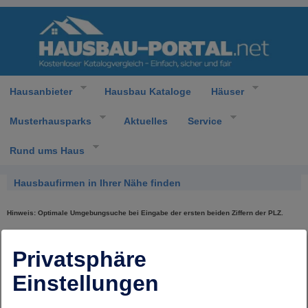
Hausanbieter
Hausbau Kataloge
Häuser
Musterhausparks
Aktuelles
Service
Rund ums Haus
Hausbaufirmen in Ihrer Nähe finden
Hinweis: Optimale Umgebungsuche bei Eingabe der ersten beiden Ziffern der PLZ.
Postleitzahl
Privatsphäre
Keine Adressen gefunden.
Einstellungen