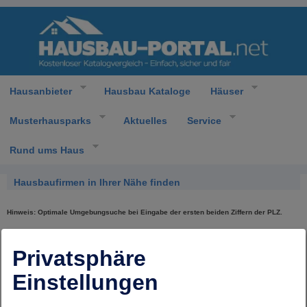
Hausanbieter
Hausbau Kataloge
Häuser
Musterhausparks
Aktuelles
Service
Rund ums Haus
Hausbaufirmen in Ihrer Nähe finden
Hinweis: Optimale Umgebungsuche bei Eingabe der ersten beiden Ziffern der PLZ.
Postleitzahl
Privatsphäre
Keine Adressen gefunden.
Einstellungen