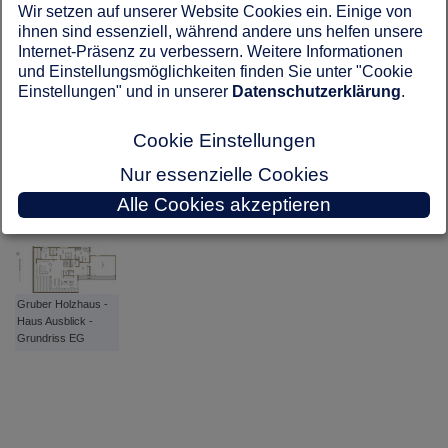
Zusammenspiel von zentraler Lüftungsanlage,
Luft-
Wir setzen auf unserer Website Cookies ein. Einige von
Wasser-Wärmepumpe
, Fußbodenheizung,
ihnen sind essenziell, während andere uns helfen unsere
Dreifachverglasung mit Verschattung, Smart Home und
Internet-Präsenz zu verbessern. Weitere Informationen
wärmedämmenden Holzwänden.
und Einstellungsmöglichkeiten finden Sie unter "Cookie
Im Inneren bietet das Wohnhaus mit seiner hochwertigen,
Gruber Holzhaus -
Einstellungen" und in unserer
Datenschutzerklärung
.
geschmackvollen Ausstattung zahlreiche Highlights. Dabei
Haus Ausblick
zieht sich die stylishe Symbiose aus natürlichem Holz und
Cookie Einstellungen
dezenten Grautönen durch alle Räume und erzeugt ein
einheitliches Gesamtbild.
Nur essenzielle Cookies
Gruber Holzhaus -
zurück zu: Hausbau Design Award 2023
Alle Cookies akzeptieren
Haus Ausblick -
Grundriss UG
Gruber Holzhaus -
Haus Ausblick -
Grundriss EG