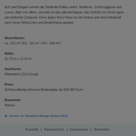
Auf zwei Etagen vereint die Stadtvilla Pallas vieles: Moderne, Großzügigkeit und
Luxus. Aber vor allem, und das ist das allerwichtigste: das Gefühl von Ihrem ganz
persönlichen Zuhause. Denn jedes Kern-Haus ist ein Unikat und wird individuell
nach Ihren Wünschen und Bedürfnisse geplant.
Wohnfläche:
ca. 215 m² (EG: 110 m² / OG: 105 m²)
Maße:
11,73 m x 12,23 m
Dachform:
Walmdach (22,5 Grad)
Preis:
Schlüsselfertig inklusive Bodenplatte ab 558.900 Euro
Bauweise:
Massiv
zurück zu: Hausbau Design Award 2023
Kontakt
Datenschutz
Impressum
Startseite
|
|
|