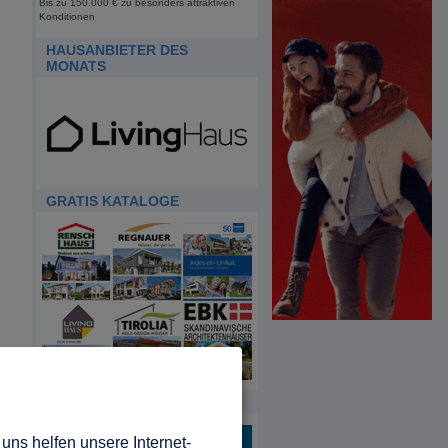
Bis zu 150.000 € zu besonders attraktiven
Konditionen
HAUSANBIETER DES
MONATS
GRATIS KATALOGE
HDA
uns helfen unsere Internet-