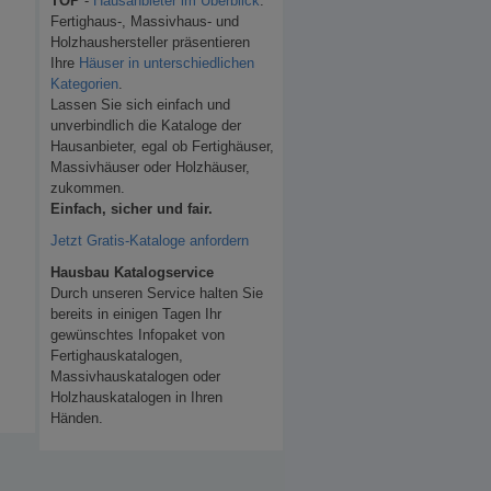
TOP
-
Hausanbieter im Überblick
.
Fertighaus-, Massivhaus- und
Holzhaushersteller präsentieren
Ihre
Häuser in unterschiedlichen
Kategorien
.
Lassen Sie sich einfach und
unverbindlich die Kataloge der
Hausanbieter, egal ob Fertighäuser,
Massivhäuser oder Holzhäuser,
zukommen.
Einfach, sicher und fair.
Jetzt Gratis-Kataloge anfordern
Hausbau Katalogservice
Durch unseren Service halten Sie
bereits in einigen Tagen Ihr
gewünschtes Infopaket von
Fertighauskatalogen,
Massivhauskatalogen oder
Holzhauskatalogen in Ihren
Händen.