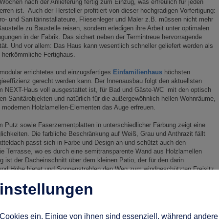
Wochen nach der Anlieferung fertig zum Einzug, was erfreulich für jeden
rren ist. Auch der Hersteller profitiert von dieser hochgradigen Vorfertigung:
ro- und Sanitärinstallateure, Fliesenleger und Maler z.B. müssen nicht mehr
austelle zu Baustelle reisen, sondern erledigen ihre Arbeit unter optimalen
gungen in der Fabrik. Das sichert neben der Termintreue hervorragende
tät. Und vor allem: Das Haus kann wesentlich schneller geliefert werden als
 herkömmliche Fertighaus.
odular errichtetes und einzugsfertiges
Einfamilienhaus
höchsten
eeffizienz gerecht werden kann. Der Innenausbau folgt den aktuellsten
nem NEXT-Haus voll ausgestattet ist, für Bad und Gäste-WC mit den optisch
en Sanitärobjekten und natürlich für die außergewöhnlich hellen Wohnräume,
und modernen Holzlamellen-Elementen das Auge erfreuen.
m Putz sowie Faserzementplatten in unterschiedlicher Färbung zeigt eine
chkeiten. Die farbliche Beschränkung auf Weiß, Grau und Anthrazit fällt
tteldach passt sich in Farbe und Design an und schützt auch den
ie Terrasse, wo es durch eine semitransparente Wand aus Holzlamellen
g ist der Dacheinschnitt über dem kleinen Patio, der für den darin
nd Höhe bietet und Sonnenstrahlen den Weg zum windgeschützten Freisitz
instellungen
erweise mit Flach- oder Walmdach. Das Musterhaus in München würde den
 einem Satteldach gekrönt. Das ist natürlich auch für jeden Bauherren
 erfordern.
Cookies ein. Einige von ihnen sind essenziell, während andere 