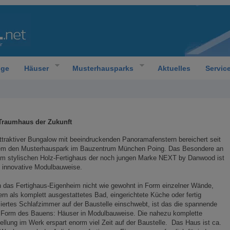
oge
Häuser
Musterhausparks
Aktuelles
Servic
Traumhaus der Zukunft
ttraktiver Bungalow mit beeindruckenden Panoramafenstern bereichert seit
em den Musterhauspark im Bauzentrum München Poing. Das Besondere an
em stylischen Holz-Fertighaus der noch jungen Marke NEXT by Danwood ist
 innovative Modulbauweise.
 das Fertighaus-Eigenheim nicht wie gewohnt in Form einzelner Wände,
rn als komplett ausgestattetes Bad, eingerichtete Küche oder fertig
iertes Schlafzimmer auf der Baustelle einschwebt, ist das die spannende
 Form des Bauens: Häuser in Modulbauweise. Die nahezu komplette
ellung im Werk erspart enorm viel Zeit auf der Baustelle. Das Haus ist ca.