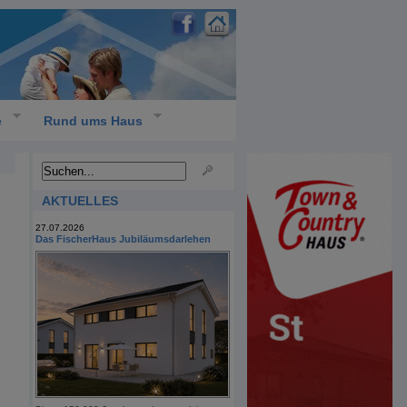
e
Rund ums Haus
AKTUELLES
27.07.2026
Das FischerHaus Jubiläumsdarlehen