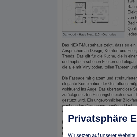
zwei 
Bauhe
Elekt
von B
Bedin
Quali
jedes
Danwood - Haus Next 115 - Grundriss
Das NEXT-Musterhaus zeigt, dass so ein m
Ansprüchen an Design, Komfort und Energi
Trends. Das gilt für die Küche, die in ei
und haptisch schönen Fliesen und elegant
die alle mit Vinylböden, tollen Tapeten 
Die Fassade mit glattem und strukturierte
elegante Kombination der Gestaltungsmögli
wohltuend ins Auge. Das überstandlose Sa
zurückgesetzten Eingangsbereich sowie d
gestützt wird. Ein ungewöhnlicher Blickfan
wachsenden Olivenbaum genügend Licht u
weist.
Privatsphäre E
Danwood baut seine NEXT-Häuser normal
örtlichen Gegebenheiten angepasst und mit
möglich, z.B., wenn es die Bauvorschriften
Wir setzen auf unserer Website 