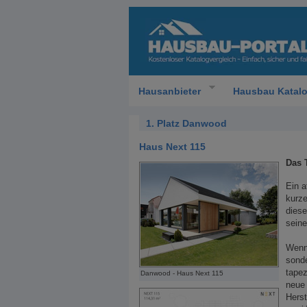
Hausanbieter
Hausbau Katal
1. Platz Danwood
Haus Next 115
Das 
Ein a
kurz
dies
seine
Wenn
sonde
tapez
Danwood - Haus Next 115
neue
Herst