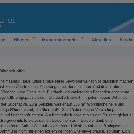
oge
Häuser
Musterhausparks
Aktuelles
Servic
 Wunsch offen
ttheim) Dass Haus Kaiserstraße seine Bewohner wunschlos glücklich machen
 ist keine Übertreibung: Angefangen bei der schlichten Architektur, die mit
m Wechsel vom Flach- zum Pultdach und variierenden Fassaden angenehm
uge fällt, entpuppt sich der individuelle Entwurf mit jedem neuen Detail als
2
der Superlative. Zum Beispiel, weil er auf 236 m
Wohnfläche helle und
äufige Räume bietet, die über große Glasflächen eng in Verbindung mit
n und Landschaft stehen. Auch technisch erweist sich das Plusenergiehaus
ußergewöhnlich, bietet seinen Bewohnern zum Beispiel dank einer
sionsoffenen Außenhülle mit exzellenten U-Werten und einer ökologischen
Dämmung nicht nur einen extrem geringen Energieverbrauch, sondern auch