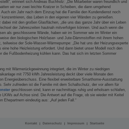
tellt“, erinnert sich Andreas Buchholz: „Die Mitarbeiter waren freundlich und
 hatten wir nur zwei leichte Kratzer in Scheiben, die dann umgehend
: Auch ein Jahr nach dem Einzug hat die Familie den Kundendienst noch
auf konzentrieren, das Leben in den eigenen vier Wänden zu genießen.
 dabei mit den großen Glasflächen, „die uns das ganze Jahr über ein Leben
echsel der Jahreszeiten hautnah mitverfolgen können. Und auch wenn die
sen als geschlossene Wände, haben wir im Sommer wie im Winter ein
weise den biologischen Holzfaser- und Jute-Dämmstoffen mit ihrem hohen
 teilweise der Sole-Wasser-Wärmepumpe: „Die hat uns der Heizungsexperte
 eine hohe Heizleistung erfordert. Und dann bietet unser Modell noch den
er die Fußbodenheizung kühlen kann. Das hat sich im letzten Sommer
ng mit Wärmerückgewinnung integriert, die im Winter zu niedrigen
taikanlage mit 7750 kWh Jahresleistung deckt über viele Monate den
inen Energieüberschuss. Eine flexibel erweiterbare Smarthome-Ausstattung
 Sehr zufrieden ist die Familie mit dem Schallschutz, der vor allem für
enster
geschlossen sind, kann er nachmittags ruhig und erholsam schlafen,
LKWs auf Achse sind. Die Antwort auf die Frage, ob sie wieder mit Keitel
n Ehepartnern eindeutig aus: „Auf jeden Fall.“
Kontakt
Datenschutz
Impressum
Startseite
|
|
|