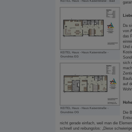
KEITEL Haus - Haus Kaiserstraße - Bad
garan
Lieb
Da si
von A
das P
einre
Und d
Koste
KEITEL Haus - Haus Kaiserstraße -
Grundriss EG
Sonde
sich 
macht
Zenti
Baufa
auf d
Wohn
Hohe
KEITEL Haus - Haus Kaiserstraße -
Die B
Grundriss OG
Entsc
nicht gerade einfach, weil man die Eleme
schnell und reibungslos: „Diese schwierig