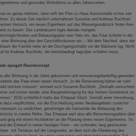
angenehmes und gesundes Wohnklima zu allen Jahreszeiten.
man es genau nehmen, dann reift der Plan zu Haus
Kaiserstraße
schon seit
ahren. Zu dieser Zeit nämlich unternahmen Susanne und Andreas Buchholz
 ersten Versuch, ein neues Eigenheim auf das Wiesengrundstück hinter ihrer
erei zu bauen. Das Landratsamt legte damals mangels
rtsmöglichkeiten und Bebauungsplan sein Veto ein, das Paar richtete in der
 eine Wohnung über den Geschäftsräumen ein. ­– Mit dem Nachteil, dass der
fraum der Familie nahe an der Durchgangsstraße vor der Bäckerei lag. Nicht
al für Andreas Buchholz, der berufsbedingt tagsüber schlafen muss.
ade spiegelt Raumkonzept
ie alte Wohnung in die Jahre gekommen und renovierungsbedürftig geworden
startete das Paar einen neuen Versuch: „In die Renovierung hätten wir sehr
Geld stecken müssen“, erinnert sich Susanne Buchholz. „Deshalb versuchten
mmer und immer wieder, eine Baugenehmigung für das hintere Grundstück zu
mmen.“ 2016 schließlich hatte das Ehepaar Glück. Gemäß einer Verordnung,
ie dazu verpflichtete, vor der Erschließung eines Neubaugebiets zunächst
Innenraum zu verdichten, genehmigte die Gemeinde die Bebauung des
stücks in zweiter Reihe. Das Ehepaar warf also alle Renovierungspläne über
und ging mit einem Architekten an die Planung eines neuen Eigenheims. So
and der Entwurf in seiner heutigen Form – ein schmaler, lang gestreckter
rper mit Terrasse auf der Längsseite, an dem sich die Gliederung des
nneren ablesen lässt: im unten verputzten und oben holzverschalten Teil