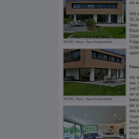
ein 
Will 
25 J
ihren
Bäck
Zufah
Folge
KEITEL Haus - Haus Kaiserstraße
Schla
optim
Fass
Als d
war, 
viel 
wir i
KEITEL Haus - Haus Kaiserstraße
beko
die s
den 
Grund
Bord 
entst
Baukö
Hausi