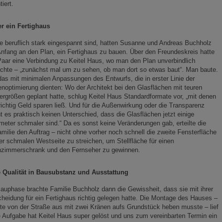
tiert.
er ein Fertighaus
e beruflich stark eingespannt sind, hatten Susanne und Andreas Buchholz
nfang an den Plan, ein Fertighaus zu bauen. Über den Freundeskreis hatte
aar eine Verbindung zu Keitel Haus, wo man den Plan unverbindlich
ichte – „zunächst mal um zu sehen, ob man dort so etwas baut“. Man baute.
as mit minimalen Anpassungen des Entwurfs, die in erster Linie der
noptimierung dienten: Wo der Architekt bei den Glasflächen mit teuren
rgrößen geplant hatte, schlug Keitel Haus Standardformate vor, „mit denen
richtig Geld sparen ließ. Und für die Außenwirkung oder die Transparenz
 es praktisch keinen Unterschied, dass die Glasflächen jetzt einige
meter schmaler sind.“ Da es sonst keine Veränderungen gab, erteilte die
milie den Auftrag – nicht ohne vorher noch schnell die zweite Fensterfläche
er schmalen Westseite zu streichen, um Stellfläche für einen
zimmerschrank und den Fernseher zu gewinnen.
 Qualität in Bausubstanz und Ausstattung
auphase brachte Familie Buchholz dann die Gewissheit, dass sie mit ihrer
heidung für ein Fertighaus richtig gelegen hatte. Die Montage des Hauses –
nte von der Straße aus mit zwei Kränen aufs Grundstück heben musste – lief
e Aufgabe hat Keitel Haus super gelöst und uns zum vereinbarten Termin ein