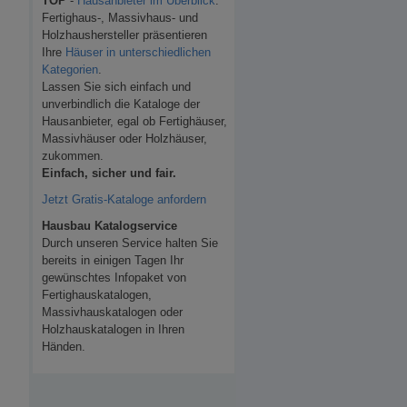
TOP
-
Hausanbieter im Überblick
.
Fertighaus-, Massivhaus- und
Holzhaushersteller präsentieren
Ihre
Häuser in unterschiedlichen
Kategorien
.
Lassen Sie sich einfach und
unverbindlich die Kataloge der
Hausanbieter, egal ob Fertighäuser,
Massivhäuser oder Holzhäuser,
zukommen.
Einfach, sicher und fair.
Jetzt Gratis-Kataloge anfordern
Hausbau Katalogservice
Durch unseren Service halten Sie
bereits in einigen Tagen Ihr
gewünschtes Infopaket von
Fertighauskatalogen,
Massivhauskatalogen oder
Holzhauskatalogen in Ihren
Händen.