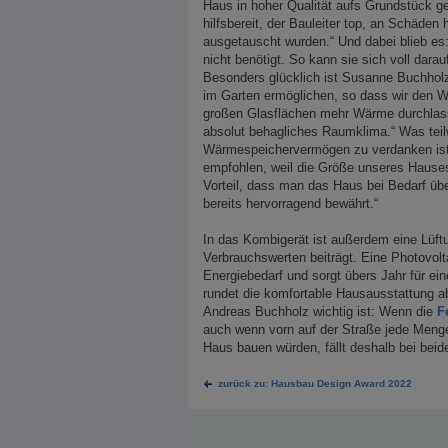
Haus in hoher Qualität aufs Grundstück ges
hilfsbereit, der Bauleiter top, an Schäden
ausgetauscht wurden.“ Und dabei blieb es
nicht benötigt. So kann sie sich voll dar
Besonders glücklich ist Susanne Buchholz
im Garten ermöglichen, so dass wir den W
großen Glasflächen mehr Wärme durchlas
absolut behagliches Raumklima.“ Was teil
Wärmespeichervermögen zu verdanken ist,
empfohlen, weil die Größe unseres Hauses
Vorteil, dass man das Haus bei Bedarf üb
bereits hervorragend bewährt.“
In das Kombigerät ist außerdem eine Lüftu
Verbrauchswerten beiträgt. Eine Photovol
Energiebedarf und sorgt übers Jahr für e
rundet die komfortable Hausausstattung ab.
Andreas Buchholz wichtig ist: Wenn die
F
auch wenn vorn auf der Straße jede Menge 
Haus bauen würden, fällt deshalb bei beide
zurück zu: Hausbau Design Award 2022