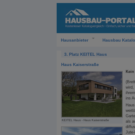
Hausanbieter
Hausbau Katal
3. Platz KEITEL Haus
Haus Kaiserstraße
Kein
(Bre
wird,
ihre
ins A
Haus 
weitl
Garte
KEITEL Haus - Haus Kaiserstraße
als a
diffu
Jute-