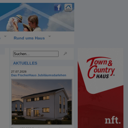
e
Rund ums Haus
AKTUELLES
27.07.2026
Das FischerHaus Jubiläumsdarlehen