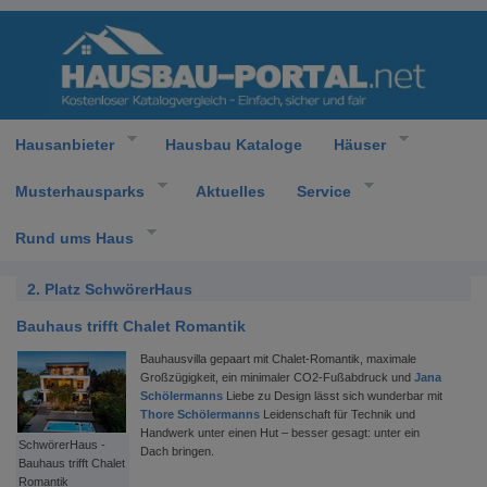
Hausanbieter
Hausbau Kataloge
Häuser
Musterhausparks
Aktuelles
Service
Rund ums Haus
2. Platz SchwörerHaus
Bauhaus trifft Chalet Romantik
Bauhausvilla gepaart mit Chalet-Romantik, maximale
Großzügigkeit, ein minimaler CO2-Fußabdruck und
Jana
Schölermanns
Liebe zu Design lässt sich wunderbar mit
Thore Schölermanns
Leidenschaft für Technik und
Handwerk unter einen Hut – besser gesagt: unter ein
SchwörerHaus -
Dach bringen.
Bauhaus trifft Chalet
Romantik