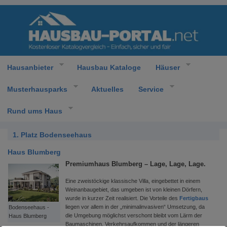
Hausanbieter
Hausbau Kataloge
Häuser
Musterhausparks
Aktuelles
Service
Rund ums Haus
1. Platz Bodenseehaus
Haus Blumberg
Premiumhaus Blumberg – Lage, Lage, Lage.
Eine zweistöckige klassische Villa, eingebettet in einem
Weinanbaugebiet, das umgeben ist von kleinen Dörfern,
wurde in kurzer Zeit realisiert. Die Vorteile des
Fertigbaus
liegen vor allem in der „minimalinvasiven“ Umsetzung, da
Bodenseehaus -
die Umgebung möglichst verschont bleibt vom Lärm der
Haus Blumberg
Baumaschinen, Verkehrsaufkommen und der längeren