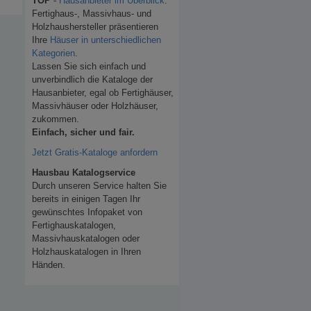
TOP
-
Hausanbieter im Überblick
.
Fertighaus-, Massivhaus- und
Holzhaushersteller präsentieren
Ihre
Häuser in unterschiedlichen
Kategorien
.
Lassen Sie sich einfach und
unverbindlich die Kataloge der
Hausanbieter, egal ob Fertighäuser,
Massivhäuser oder Holzhäuser,
zukommen.
Einfach, sicher und fair.
Jetzt Gratis-Kataloge anfordern
Hausbau Katalogservice
Durch unseren Service halten Sie
bereits in einigen Tagen Ihr
gewünschtes Infopaket von
Fertighauskatalogen,
Massivhauskatalogen oder
Holzhauskatalogen in Ihren
Händen.