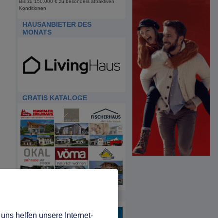
Bis zu 150.000 € zu besonders attraktiven
Konditionen
HAUSANBIETER DES
MONATS
GRATIS KATALOGE
HDA
uns helfen unsere Internet-