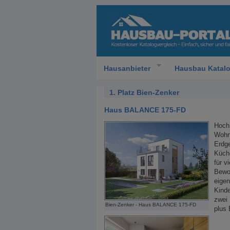
Hausanbieter
Hausbau Katal
1. Platz Bien-Zenker
Haus BALANCE 175-FD
Hoch 
Wohnf
Erdge
Küche
für v
Bewoh
eige
Kind
zwei 
Bien-Zenker - Haus BALANCE 175-FD
plus 