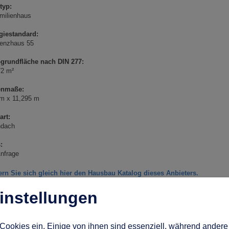
typ:
milienhaus
giestandard:
ienzhaus 55
ogrundfläche nach DIN 277:
72 m²
enmaße:
 m x 11,295 m
art:
hdach
:
nfrage
ern Sie sich gleich hier den Hausbau Katalog dieses Anbieters.
instellungen
rück zu: Hausbau Design Award 2022
Cookies ein. Einige von ihnen sind essenziell, während andere 