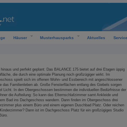
oge
Häuser
Musterhausparks
Aktuelles
Servic
hinaus und perfekt geplant: Das BALANCE 175 bietet auf drei Etagen üppig
läche, die durch eine optimale Planung noch großzügiger wirkt. Im
schoss spielt sich im offenen Wohn- und Essbereich mit angeschlossener
 das Familienleben ab. Große Fensterflächen entlang des Giebels sorgen
iel Licht. In den Obergeschossen bestimmen die individuellen Bedürfnisse der
ner die Aufteilung: So kann das Elternschlafzimmer samt Ankleide und
nem Bad ins Dachgeschoss wandern. Dann finden im Obergeschoss drei
erzimmer plus einem Büro und einem eigenen Duschbad Platz. Oder reichen
Kinderzimmer? Dann ist im Dachgeschoss Platz für ein großzügiges Studio
Büro.