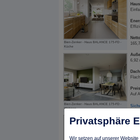
Haus
Einfa
Ener
Effiz
Nett
Bien-Zenker - Haus BALANCE 175-FD -
165,
Küche
Auß
6,92
Dach
Flac
Preis
Auf A
Bien-Zenker - Haus BALANCE 175-FD -
Sich
Wohnen
Privatsphäre E
zu
Wir setzen auf unserer Website 