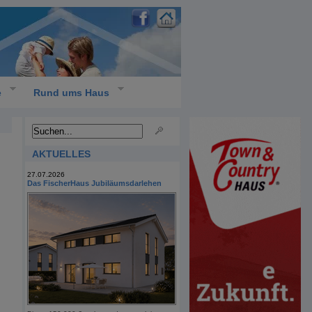
e
Rund ums Haus
AKTUELLES
27.07.2026
Das FischerHaus Jubiläumsdarlehen