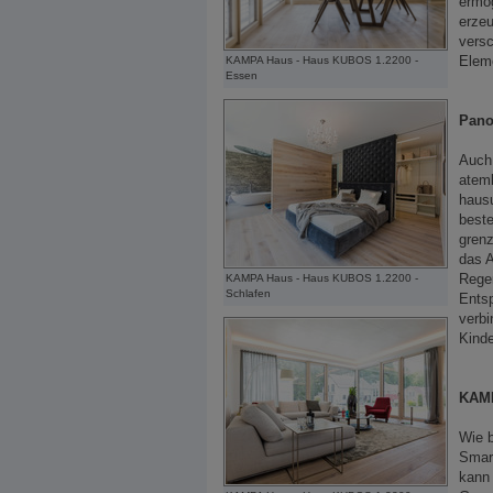
ermög
erzeu
versc
Eleme
KAMPA Haus - Haus KUBOS 1.2200 -
Essen
Pano
Auch 
atemb
haus
beste
grenz
das 
Regen
KAMPA Haus - Haus KUBOS 1.2200 -
Schlafen
Entsp
verbi
Kind
KAM
Wie b
Smar
kann 