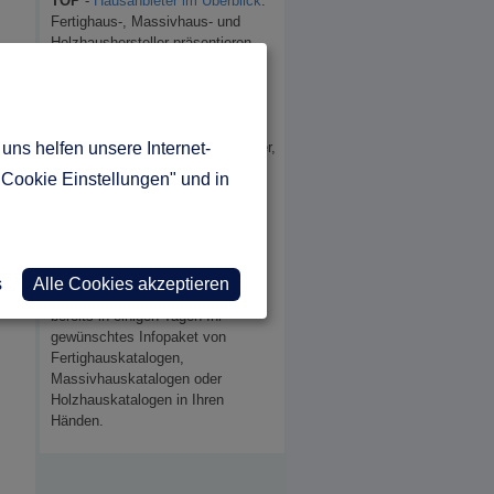
TOP
-
Hausanbieter im Überblick
.
Fertighaus-, Massivhaus- und
Holzhaushersteller präsentieren
Ihre
Häuser in unterschiedlichen
Kategorien
.
Lassen Sie sich einfach und
unverbindlich die Kataloge der
Hausanbieter, egal ob Fertighäuser,
uns helfen unsere Internet-
Massivhäuser oder Holzhäuser,
"Cookie Einstellungen" und in
zukommen.
Einfach, sicher und fair.
Jetzt Gratis-Kataloge anfordern
Hausbau Katalogservice
s
Alle Cookies akzeptieren
Durch unseren Service halten Sie
bereits in einigen Tagen Ihr
gewünschtes Infopaket von
Fertighauskatalogen,
Massivhauskatalogen oder
Holzhauskatalogen in Ihren
Händen.