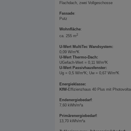
Flachdach, zwei Vollgeschosse
Fassade
:
Putz
Wohnfläche
:
2
ca. 255 m
U-Wert MultiTec Wandsystem:
0,09 W/m²K
U-Wert Thermo-Dach:
UGefach-Wert = 0,11 W/m²K
U-Wert Passivhausfenster:
Ug = 0,5 W/m²K; Uw = 0,67 W/m²K
Energieklasse:
KfW-
Effizienzhaus 40 Plus mit Photovolt
Endenergiebedarf
:
7,60 kWh/m²a
Primärenergiebedarf
:
13,70 kWh/m²a