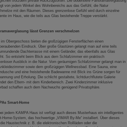
lichen trotzdem private Rückzugsorten. Die bodentiefe Panoramaverglasung
gt von jedem Winkel des Wohnbereichs aus das Gefühl, die Natur
hmelze mit den Räumen. Dieses grenzenlose Gefühl wird durch einzelne
nte im Haus, wie die teils aus Glas bestehende Treppe verstärkt.
ramaverglasung lässt Grenzen verschmelzen
im Obergeschoss bieten die großzügigen Fensterflächen einen
eraubenden Eindruck. Über große Glastüren gelangt man auf eine teils
umrundende Dachterrasse mit einem Geländer, das ebenfalls aus Glas
ht. So entsteht beim Blick aus dem Schlafzimmer ein praktisch
enloser Ausblick in die Natur. Vom geräumigen Schlafzimmer gelangt man in
Ankleidezimmer sowie dem großzügigen Wellnessbad. Eine Sauna, eine
dusche und eine freistehende Badewanne mit Blick ins Grüne sorgen für
annung und Erholung. Die schlicht gestaltete, lichtdurchflutete Galerie
ndet den Eltern- mit dem Kinderbereich. Zwei Kinderzimmer inklusive
erbad schaffen auch dem Nachwuchs genügend Privatsphäre.
PAs Smart-Home
ei jedem KAMPA Haus ist verfügt auch dieses Musterhaus ein intelligentes
t-Home-System, das hochwertige „VIMAR By-Me“ installiert. Über dieses
die Haustechnik z. B. die elektronischen Rollläden oder die