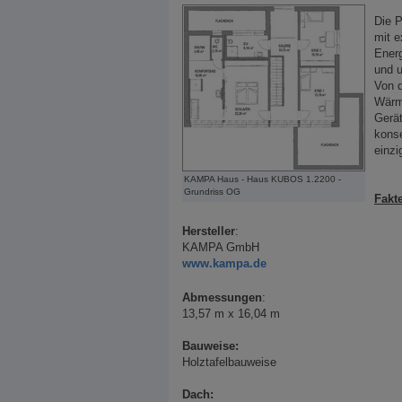
Die P
mit e
Energ
und u
Von d
Wärm
Gerät
konse
einz
KAMPA Haus - Haus KUBOS 1.2200 -
Grundriss OG
Fakt
Hersteller
:
KAMPA GmbH
www.kampa.de
Abmessungen
:
13,57 m x 16,04 m
Bauweise:
Holztafelbauweise
Dach: