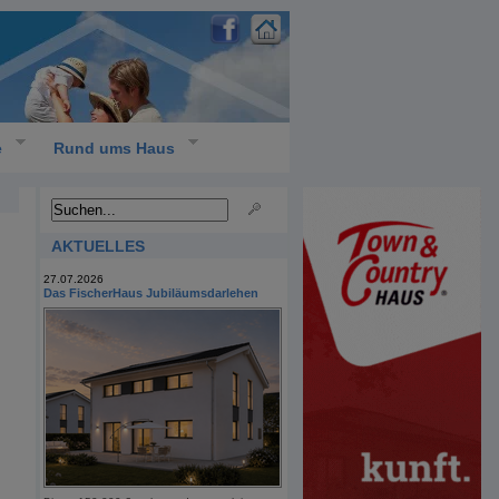
e
Rund ums Haus
AKTUELLES
27.07.2026
Das FischerHaus Jubiläumsdarlehen