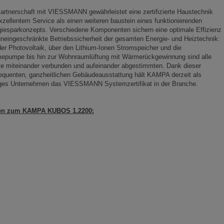
artnerschaft mit VIESSMANN gewährleistet eine zertifizierte Haustechnik
xzellentem Service als einen weiteren baustein eines funktionierenden
iesparkonzepts. Verschiedene Komponenten sichern eine optimale Effizienz
neingeschränkte Betriebssicherheit der gesamten Energie- und Heiztechnik:
er Photovoltaik, über den Lithium-Ionen Stromspeicher und die
epumpe bis hin zur Wohnraumlüftung mit Wärmerückgewinnung sind alle
e miteinander verbunden und aufeinander abgestimmten. Dank dieser
quenten, ganzheitlichen Gebäudeausstattung hält KAMPA derzeit als
iges Unternehmen das VIESSMANN Systemzertifikat in der Branche.
en zum KAMPA KUBOS 1.2200: