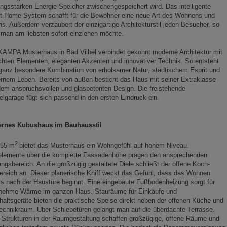
ungsstarken Energie-Speicher zwischengespeichert wird. Das intelligente
t-Home-System schafft für die Bewohner eine neue Art des Wohnens und
s. Außerdem verzaubert der einzigartige Architekturstil jeden Besucher, so
man am liebsten sofort einziehen möchte.
AMPA Musterhaus in Bad Vilbel verbindet gekonnt moderne Architektur mit
chten Elementen, eleganten Akzenten und innovativer Technik. So entsteht
ganz besondere Kombination von erholsamer Natur, städtischem Esprit und
nem Leben. Bereits von außen besticht das Haus mit seiner Extraklasse
em anspruchsvollen und glasbetonten Design. Die freistehende
lgarage fügt sich passend in den ersten Eindruck ein.
rnes Kubushaus im Bauhausstil
2
255 m
bietet das Musterhaus ein Wohngefühl auf hohem Niveau.
elemente über die komplette Fassadenhöhe prägen den ansprechenden
ngsbereich. An die großzügig gestaltete Diele schließt der offene Koch-
reich an. Dieser planerische Kniff weckt das Gefühl, dass das Wohnen
ts nach der Haustüre beginnt. Eine eingebaute Fußbodenheizung sorgt für
nehme Wärme im ganzen Haus. Stauräume für Einkäufe und
altsgeräte bieten die praktische Speise direkt neben der offenen Küche und
echnikraum. Über Schiebetüren gelangt man auf die überdachte Terrasse.
 Strukturen in der Raumgestaltung schaffen großzügige, offene Räume und