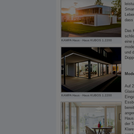
leist
Smar
Leben
dass 
Das K
schli
KAMPA Haus - Haus KUBOS 1.2200
eine 
moder
und d
Doppe
Mode
Auf 
Glas
KAMPA Haus - Haus KUBOS 1.2200
Einga
Essbe
berei
ange
Haush
der T
Klare