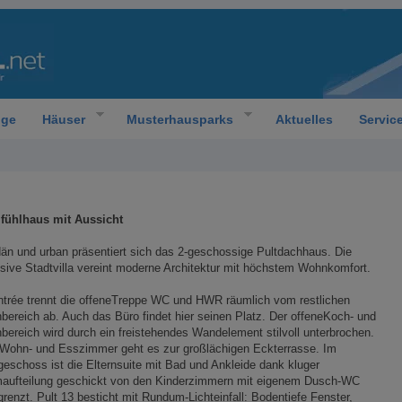
oge
Häuser
Musterhausparks
Aktuelles
Servic
fühlhaus mit Aussicht
n und urban präsentiert sich das 2-geschossige Pultdachhaus. Die
sive Stadtvilla vereint moderne Architektur mit höchstem Wohnkomfort.
trée trennt die offeneTreppe WC und HWR räumlich vom restlichen
ereich ab. Auch das Büro findet hier seinen Platz. Der offeneKoch- und
ereich wird durch ein freistehendes Wandelement stilvoll unterbrochen.
Wohn- und Esszimmer geht es zur großlächigen Eckterrasse. Im
eschoss ist die Elternsuite mit Bad und Ankleide dank kluger
aufteilung geschickt von den Kinderzimmern mit eigenem Dusch-WC
renzt. Pult 13 besticht mit Rundum-Lichteinfall: Bodentiefe Fenster,