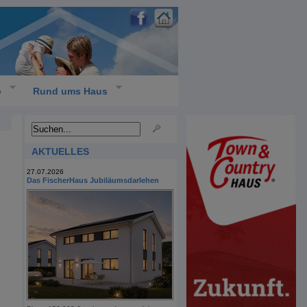
e
Rund ums Haus
AKTUELLES
27.07.2026
Das FischerHaus Jubiläumsdarlehen