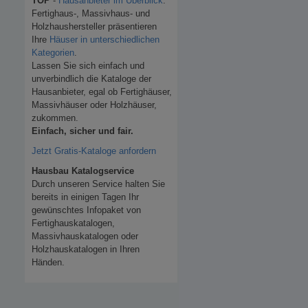
TOP
-
Hausanbieter im Überblick
.
Fertighaus-, Massivhaus- und
Holzhaushersteller präsentieren
Ihre
Häuser in unterschiedlichen
Kategorien
.
Lassen Sie sich einfach und
unverbindlich die Kataloge der
Hausanbieter, egal ob Fertighäuser,
Massivhäuser oder Holzhäuser,
zukommen.
Einfach, sicher und fair.
Jetzt Gratis-Kataloge anfordern
Hausbau Katalogservice
Durch unseren Service halten Sie
bereits in einigen Tagen Ihr
gewünschtes Infopaket von
Fertighauskatalogen,
Massivhauskatalogen oder
Holzhauskatalogen in Ihren
Händen.