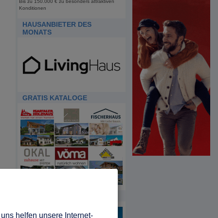
Bis zu 150.000 € zu besonders attraktiven
Konditionen
HAUSANBIETER DES
MONATS
GRATIS KATALOGE
HDA
uns helfen unsere Internet-