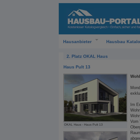
Hausanbieter
Hausbau Katal
2. Platz OKAL Haus
Haus Pult 13
Wohl
Mondä
exklu
Im En
Wohnb
Wohnb
Vom 
OKAL Haus - Haus Pult 13
Oberg
Raum
abgeg