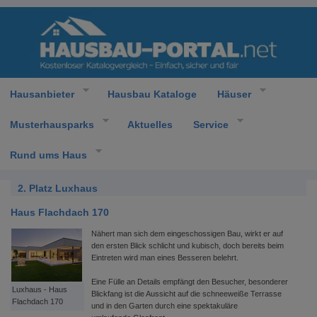
Hausanbieter
Hausbau Kataloge
Häuser
Musterhausparks
Aktuelles
Service
Rund ums Haus
2. Platz Luxhaus
Haus Flachdach 170
Nähert man sich dem eingeschossigen Bau, wirkt er auf
den ersten Blick schlicht und kubisch, doch bereits beim
Eintreten wird man eines Besseren belehrt.
Eine Fülle an Details empfängt den Besucher, besonderer
Luxhaus - Haus
Blickfang ist die Aussicht auf die schneeweiße Terrasse
Flachdach 170
und in den Garten durch eine spektakuläre