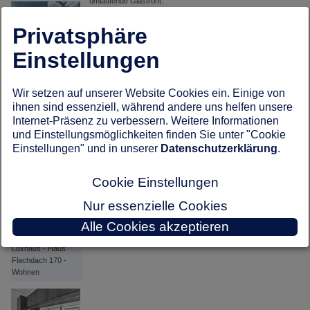
umlaufende Glasfront.
Das Bürogebäude, das teilweise bereits als Wohnraum
Privatsphäre
genutzt wird, aber darauf ausgelegt ist, irgendwann einmal
vollständig als Wohnraum zu dienen, verströmt den Reiz
Einstellungen
des Besonderen und Luxus pur.
Luxhaus - Haus
Flachdach 170
zurück zu: Hausbau Design Award 2021
Wir setzen auf unserer Website Cookies ein. Einige von
ihnen sind essenziell, während andere uns helfen unsere
Internet-Präsenz zu verbessern. Weitere Informationen
und Einstellungsmöglichkeiten finden Sie unter "Cookie
Einstellungen" und in unserer
Datenschutzerklärung
.
Luxhaus - Haus
Flachdach 170 -
Wohnen
Cookie Einstellungen
Nur essenzielle Cookies
Alle Cookies akzeptieren
Luxhaus - Haus
Flachdach 170 -
Wohnen