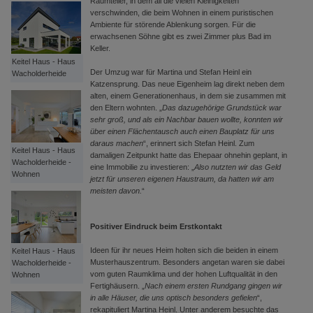
Raumteiler, in dem all die vielen Kleinigkeiten
verschwinden, die beim Wohnen in einem puristischen
Ambiente für störende Ablenkung sorgen. Für die
erwachsenen Söhne gibt es zwei Zimmer plus Bad im
Keller.
Keitel Haus - Haus
Der Umzug war für Martina und Stefan Heinl ein
Wacholderheide
Katzensprung. Das neue Eigenheim lag direkt neben dem
alten, einem Generationenhaus, in dem sie zusammen mit
den Eltern wohnten. „
Das dazugehörige Grundstück war
sehr groß, und als ein Nachbar bauen wollte, konnten wir
über einen Flächentausch auch einen Bauplatz für uns
daraus machen
“, erinnert sich Stefan Heinl. Zum
Keitel Haus - Haus
damaligen Zeitpunkt hatte das Ehepaar ohnehin geplant, in
Wacholderheide -
eine Immobilie zu investieren: „
Also nutzten wir das Geld
Wohnen
jetzt für unseren eigenen Haustraum, da hatten wir am
meisten davon.
“
Positiver Eindruck beim Erstkontakt
Ideen für ihr neues Heim holten sich die beiden in einem
Keitel Haus - Haus
Musterhauszentrum. Besonders angetan waren sie dabei
Wacholderheide -
vom guten Raumklima und der hohen Luftqualität in den
Wohnen
Fertighäusern. „
Nach einem ersten Rundgang gingen wir
in alle Häuser, die uns optisch besonders gefielen
“,
rekapituliert Martina Heinl. Unter anderem besuchte das