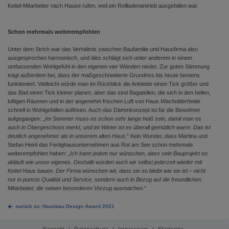
Keitel-Mitarbeiter nach Hause rufen, weil ein Rollladenantrieb ausgefallen war.
Schon mehrmals weiterempfohlen
Unter dem Strich war das Verhältnis zwischen Baufamilie und Hausfirma also
ausgesprochen harmonisch, und dies schlägt sich unter anderem in einem
umfassenden Wohlgefühl in den eigenen vier Wänden nieder. Zur guten Stimmung
trägt außerdem bei, dass der maßgeschneiderte Grundriss bis heute bestens
funktioniert. Vielleicht würde man im Rückblick die Ankleide einen Tick größer und
das Bad einen Tick kleiner planen, aber das sind Bagatellen, die sich in den hellen,
luftigen Räumen und in der angenehm frischen Luft von Haus
Wacholderheide
schnell in Wohlgefallen auflösen. Auch das Dämmkonzept ist für die Bewohner
aufgegangen: „
Im Sommer muss es schon sehr lange heiß sein, damit man es
auch in Obergeschoss merkt, und im Winter ist es überall gemütlich warm. Das ist
deutlich angenehmer als in unserem alten Haus.
“ Kein Wunder, dass Martina und
Stefan Heinl das Fertighausunternehmen aus Rot am See schon mehrmals
weiterempfohlen haben: „
Ich kann jedem nur wünschen, dass sein Bauprojekt so
abläuft wie unser eigenes. Deshalb würden auch wir selbst jederzeit wieder mit
Keitel Haus bauen. Der Firma wünschen wir, dass sie so bleibt wie sie ist – nicht
nur in puncto Qualität und Service, sondern auch in Bezug auf die freundlichen
Mitarbeiter, die seinen besonderen Vorzug ausmachen.
“
zurück zu: Hausbau Design Award 2021