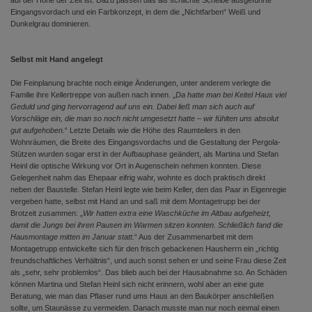
auf der Höhe der Zeit ist. Dazu passen das als schlichte Scheibe ausgeführte
Eingangsvordach und ein Farbkonzept, in dem die „Nichtfarben“ Weiß und
Dunkelgrau dominieren.
Selbst mit Hand angelegt
Die Feinplanung brachte noch einige Änderungen, unter anderem verlegte die
Familie ihre Kellertreppe von außen nach innen. „
Da hatte man bei Keitel Haus viel
Geduld und ging hervorragend auf uns ein. Dabei ließ man sich auch auf
Vorschläge ein, die man so noch nicht umgesetzt hatte – wir fühlten uns absolut
gut aufgehoben.
“ Letzte Details wie die Höhe des Raumteilers in den
Wohnräumen, die Breite des Eingangsvordachs und die Gestaltung der Pergola-
Stützen wurden sogar erst in der Aufbauphase geändert, als Martina und Stefan
Heinl die optische Wirkung vor Ort in Augenschein nehmen konnten. Diese
Gelegenheit nahm das Ehepaar eifrig wahr, wohnte es doch praktisch direkt
neben der Baustelle. Stefan Heinl legte wie beim Keller, den das Paar in Eigenregie
vergeben hatte, selbst mit Hand an und saß mit dem Montagetrupp bei der
Brotzeit zusammen: „
Wir hatten extra eine Waschküche im Altbau aufgeheizt,
damit die Jungs bei ihren Pausen im Warmen sitzen konnten. Schließlich fand die
Hausmontage mitten im Januar statt.
“ Aus der Zusammenarbeit mit dem
Montagetrupp entwickelte sich für den frisch gebackenen Hausherrn ein „richtig
freundschaftliches Verhältnis“, und auch sonst sehen er und seine Frau diese Zeit
als „sehr, sehr problemlos“. Das blieb auch bei der Hausabnahme so. An Schäden
können Martina und Stefan Heinl sich nicht erinnern, wohl aber an eine gute
Beratung, wie man das Pflaser rund ums Haus an den Baukörper anschließen
sollte, um Staunässe zu vermeiden. Danach musste man nur noch einmal einen