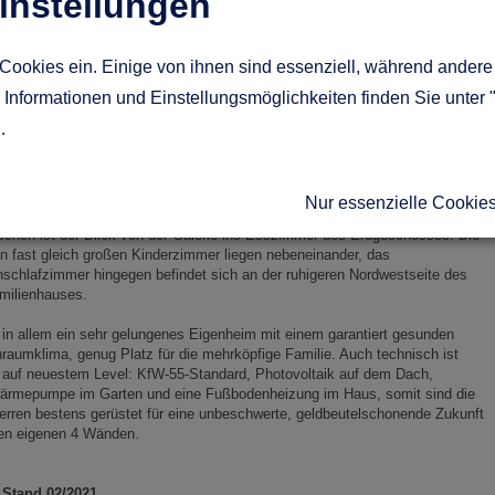
instellungen
hnzimmer: Das Panoramafenster mit Sitzpodest – ebenfalls eine Idee des
eitner-Architekten - wird gerne genutzt, um hier entspannt ein Buch zu lesen
leichzeitig den spielenden Kindern im Garten zuzusehen.
Cookies ein. Einige von ihnen sind essenziell, während andere 
Informationen und Einstellungsmöglichkeiten finden Sie unter 
e Wege führen schnell ans Ziel
g
.
entral gelegene, geradläufige und somit sehr platzsparende Treppe erschließt
s zweistöckige, nach baubiologischen Erkenntnissen errichtete Holzhaus.
Flur im Obergeschoss ermöglicht kurze Wege zwischen den gebotenen
Nur essenzielle Cookie
fräumen, dem riesigen Komfortbad und der begehbaren Ankleide. Toll
ehen ist der Blick von der Galerie ins Esszimmer des Erdgeschosses. Die
n fast gleich großen Kinderzimmer liegen nebeneinander, das
nschlafzimmer hingegen befindet sich an der ruhigeren Nordwestseite des
milienhauses.
 in allem ein sehr gelungenes Eigenheim mit einem garantiert gesunden
aumklima, genug Platz für die mehrköpfige Familie. Auch technisch ist
 auf neuestem Level: KfW-55-Standard, Photovoltaik auf dem Dach,
wärmepumpe im Garten und eine Fußbodenheizung im Haus, somit sind die
rren bestens gerüstet für eine unbeschwerte, geldbeutelschonende Zukunft
ren eigenen 4 Wänden.
 Stand 02/2021.