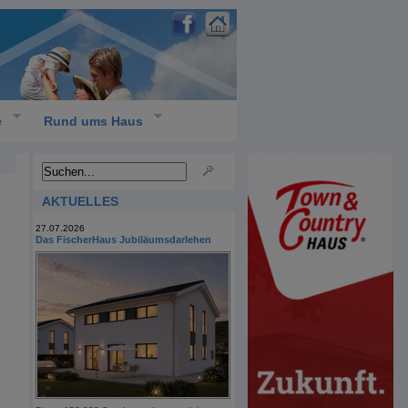
e
Rund ums Haus
AKTUELLES
27.07.2026
Das FischerHaus Jubiläumsdarlehen