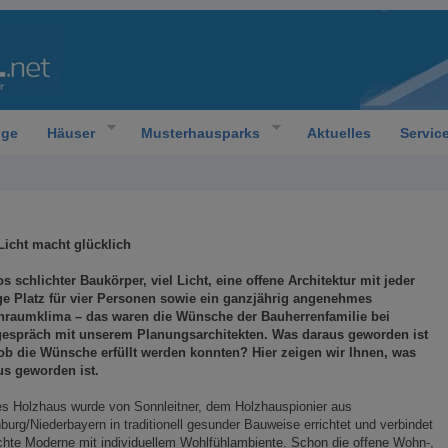
oge
Häuser
Musterhausparks
Aktuelles
Servic
 Licht macht glücklich
os schlichter Baukörper, viel Licht, eine offene Architektur mit jeder
e Platz für vier Personen sowie ein ganzjährig angenehmes
raumklima – das waren die Wünsche der Bauherrenfamilie bei
gespräch mit unserem Planungsarchitekten. Was daraus geworden ist
ob die Wünsche erfüllt werden konnten? Hier zeigen wir Ihnen, was
us geworden ist.
s Holzhaus wurde von Sonnleitner, dem Holzhauspionier aus
burg/Niederbayern in traditionell gesunder Bauweise errichtet und verbindet
chte Moderne mit individuellem Wohlfühlambiente. Schon die offene Wohn-,