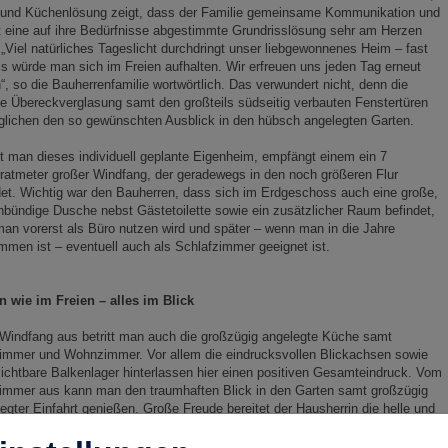
 und Küchenlösung zeigt, dass der Familie gemeinsame Kommunikation und
 eine auf ihre Bedürfnisse abgestimmte Grundrisslösung sehr am Herzen
. „Viel natürliches Tageslicht durchdringt unser liebgewonnenes Heim – fast
ls würde man sich im Freien aufhalten. Wir erfreuen uns jeden Tag erneut
“, so die Bauherrenfamilie wortwörtlich. Das verwundert nicht, denn die
ge Übereckverglasung samt den großteils südseitig verbauten Fenstertüren
lichen den so gewünschten Ausblick in den hübsch angelegten Garten.
tt man dieses individuell geplante Eigenheim, empfängt einem ein 7
atmeter großer Windfang, der geradewegs in den noch größeren Flur
t. Wichtig war den Bauherren, dass sich im Erdgeschoss auch eine große,
bündige Dusche nebst Gästetoilette sowie ein zusätzlicher Raum befindet,
an vorerst als Büro nutzen wird und später – wenn man in die Jahre
men ist – eventuell auch als Schlafzimmer geeignet ist.
n wie im Freien – alles im Blick
Windfang aus betritt man auch die großzügig angelegte Küche samt
immer und Wohnzimmer. Vor allem die eindrucksvollen Blickachsen sowie
ichtbare Balkenlager hinterlassen hier einen positiven Gesamteindruck. Vom
immer aus kann man den traumhaften Blick in den Garten samt großzügig
egter Einfahrt genießen. Große Freude bereitet der Hausherrin die helle und
 ausgestattete Küche, die übrigens aus der Feder und der firmeneigenen
lwerkstätte Sonnleitners stammt. Ein ganz besonderes Gadget findet man