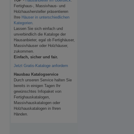
TOP
-
Hausanbieter im Überblick
.
Fertighaus-, Massivhaus- und
Holzhaushersteller präsentieren
Ihre
Häuser in unterschiedlichen
Kategorien
.
Lassen Sie sich einfach und
unverbindlich die Kataloge der
Hausanbieter, egal ob Fertighäuser,
Massivhäuser oder Holzhäuser,
zukommen.
Einfach, sicher und fair.
Jetzt Gratis-Kataloge anfordern
Hausbau Katalogservice
Durch unseren Service halten Sie
bereits in einigen Tagen Ihr
gewünschtes Infopaket von
Fertighauskatalogen,
Massivhauskatalogen oder
Holzhauskatalogen in Ihren
Händen.