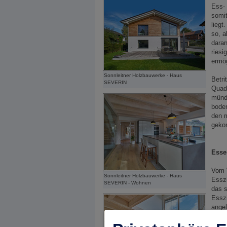
Ess-
somit
liegt
so, a
daran
riesi
ermög
Sonnleitner Holzbauwerke - Haus
Betri
SEVERIN
Quadr
münde
boden
den m
gekom
Esse
Vom 
Sonnleitner Holzbauwerke - Haus
Essz
SEVERIN - Wohnen
das s
Essz
angel
super
Möbe