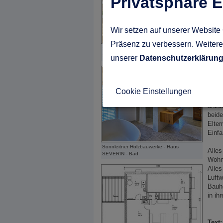
Privatsphäre E
im Wo
Sonnl
und g
Wir setzen auf unserer Website 
Präsenz zu verbessern. Weitere 
Sonnleitner Holzbauwerke - Haus
Kurz
SEVERIN - Wohnen
unserer
Datenschutzerklärun
Die z
diese
Der 
Cookie Einstellungen
Schla
anzus
beide
Elter
Einfa
Sonnleitner Holzbauwerke - Haus
Alles
SEVERIN - Bad
Wohnr
Alles
Luft
Bauhe
in ih
Text: