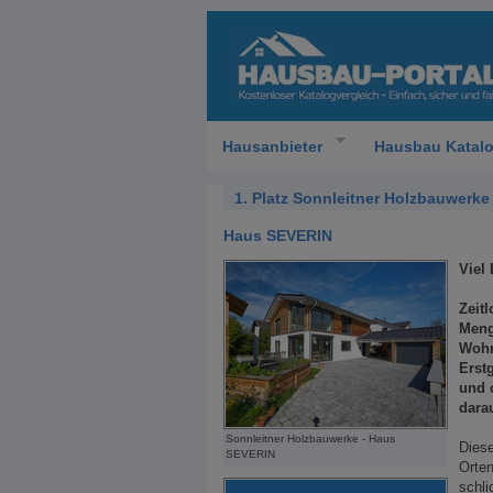
Hausanbieter
Hausbau Katal
1. Platz Sonnleitner Holzbauwerke
Haus SEVERIN
Viel
Zeitl
Meng
Wohn
Erst
und 
dara
Sonnleitner Holzbauwerke - Haus
Diese
SEVERIN
Orten
schli