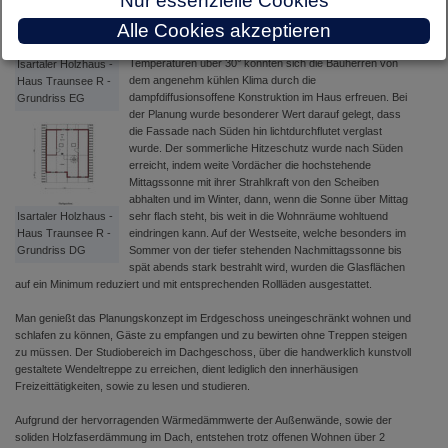
Nur essenzielle Cookies
dem Bau zu starten.
Alle Cookies akzeptieren
Bereits im ersten, sehr heißen trockenen Sommer mit
Temperaturen über 30° konnten sich die Bauherren von
Isartaler Holzhaus -
dem angenehm kühlen Klima durch die
Haus Traunsee R -
dampfdiffusionsoffene Konstruktion im Haus erfreuen. Bei
Grundriss EG
der Planung wurde besonderer Wert darauf gelegt, dass
die Fassade nach Süden hin lichtdurchflutet verglast
wurde. Der sommerliche Hitzeschutz wurde nach Süden
erreicht, indem weite Vordächer die hochstehende
Mittagssonne mit ihrer Strahlkraft von den Scheiben
abhalten und im Winter, dann, wenn die Sonne über Mittag
Isartaler Holzhaus -
sehr flach steht, bis weit in die Wohnräume wohltuend
Haus Traunsee R -
eindringen kann. Auf der Westseite, welche besonders im
Grundriss DG
Sommer von der tiefer stehenden Nachmittagssonne bis
spät abends stark bestrahlt wird, wurden die Glasflächen
auf ein Minimum reduziert und mit entsprechenden Rollläden ausgestattet.
Man genießt das Planungskonzept im Erdgeschoss uneingeschränkt wohnen und
schlafen zu können, Gäste zu empfangen und zu bewirten ohne Treppen steigen
zu müssen. Der Studiobereich im Dachgeschoss, über die handwerklich kunstvoll
gestaltete Wendeltreppe zu erreichen, dient lediglich den innerhäusigen
Freizeittätigkeiten, sowie zu lesen und studieren.
Aufgrund der hervorragenden Wärmedämmwerte der Außenwände, sowie der
soliden Holzfaserdämmung im Dach, entstehen trotz offenen Wohnen über 2