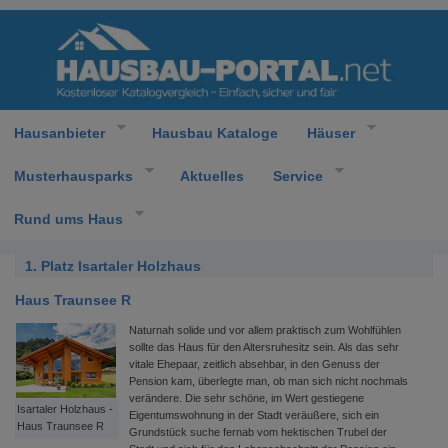
Hausanbieter
Hausbau Kataloge
Häuser
Musterhausparks
Aktuelles
Service
Rund ums Haus
1. Platz Isartaler Holzhaus
Haus Traunsee R
Naturnah solide und vor allem praktisch zum Wohlfühlen
sollte das Haus für den Altersruhesitz sein. Als das sehr
vitale Ehepaar, zeitlich absehbar, in den Genuss der
Pension kam, überlegte man, ob man sich nicht nochmals
verändere. Die sehr schöne, im Wert gestiegene
Isartaler Holzhaus -
Eigentumswohnung in der Stadt veräußere, sich ein
Haus Traunsee R
Grundstück suche fernab vom hektischen Trubel der