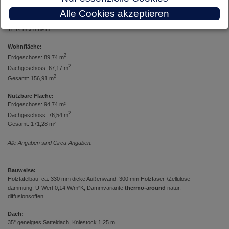
Alle Cookies akzeptieren
Abmessungen des Hauses:
11,14 m x 8,89 m
Wohnfläche:
2
Erdgeschoss: 89,74 m
2
Dachgeschoss: 67,17 m
2
Gesamt: 156,91 m
Nutzbare Fläche:
Erdgeschoss: 94,74 m²
2
Dachgeschoss: 76,54 m
Gesamt: 171,28 m²
Alle Angaben sind Circa-Angaben.
Bauweise:
Holztafelbau, ca. 330 mm dicke Außenwand, 300 mm Holzfaser-/Zellulose-
dämmung, U-Wert 0,14 W/m²K, Dämmvariante
thermo-around
natur,
diffusionsoffen
Dach:
35° geneigtes Satteldach, Kniestock 1,25 m