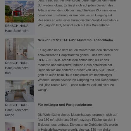
beschreibt auch ein wenig das Lebensgefühl, dem viele
Schweden folgen. Es lässt sich auf jeden Bereich des
Alltags anwenden. Ob beim nachhaltigen Wohnen, einer
gesunden Ernährung, einem bewussten Umgang mit
Ressourcen oder einer harmonischen Work-Life-Balance:
Wer „lagom“ lebt, besinnt sich auf das Wesentliche.
RENSCH-HAUS -
Haus Stockholm
Neu von RENSCH-HAUS: Musterhaus Stockholm
Es lag also nahe dem neuen Musterhaus den Namen der
schwedischen Hauptstadt zu geben – das war dem
RENSCH-HAUS Architekten schon klar, als er das
RENSCH-HAUS -
moderne und familienfreundliche Haus entworfen hat.
Haus Stockholm -
Denn so wie alle anderen Häuser von RENSCH-HAUS
Bad
geht es auch beim Haus Stockholm um nachhaltiges
Wohnen, einem bewussten Umgang mit den Ressourcen
und „das rechte Maß – eben nicht zu viel und nicht zu
wenig“.
Für Anfänger und Fortgeschrittene
RENSCH-HAUS -
Haus Stockholm -
Die Wohnfläche dieses Musterhauses erstreckt sich auf
Küche
fast 160 m², allein fast 95 m² nutzbare Fläche wurden im
Erdgeschoss umbaut. Die gesamte Gebäudehülle wurde
in Holztafelbauweise erstellt, eine ca. 330 mm dicke