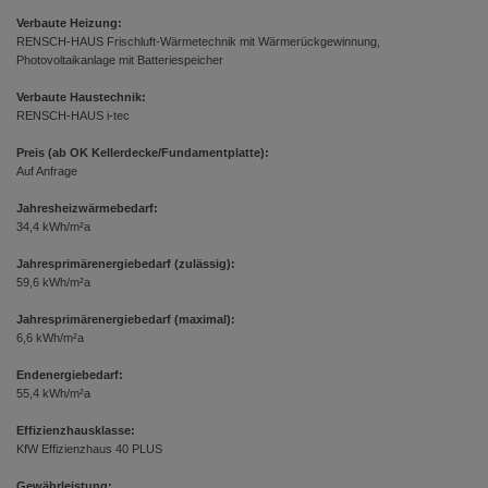
Verbaute Heizung:
RENSCH-HAUS Frischluft-Wärmetechnik mit Wärmerückgewinnung,
Photovoltaikanlage mit Batteriespeicher
Verbaute Haustechnik:
RENSCH-HAUS i-tec
Preis (ab OK Kellerdecke/Fundamentplatte):
Auf Anfrage
Jahresheizwärmebedarf:
34,4 kWh/m²a
Jahresprimärenergiebedarf (zulässig):
59,6 kWh/m²a
Jahresprimärenergiebedarf (maximal):
6,6 kWh/m²a
Endenergiebedarf:
55,4 kWh/m²a
Effizienzhausklasse:
KfW Effizienzhaus 40 PLUS
Gewährleistung: