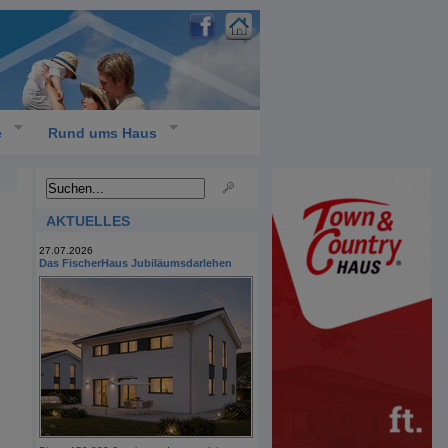
e
Rund ums Haus
AKTUELLES
27.07.2026
Das FischerHaus Jubiläumsdarlehen