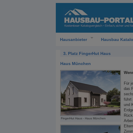
Hausanbieter
Hausbau Katal
3. Platz FingerHut Haus
Haus München
Wenn
Für j
das F
sechs
führt
und K
Erdg
Rückz
FingerHut Haus - Haus München
Arbe
Elter
Zimm