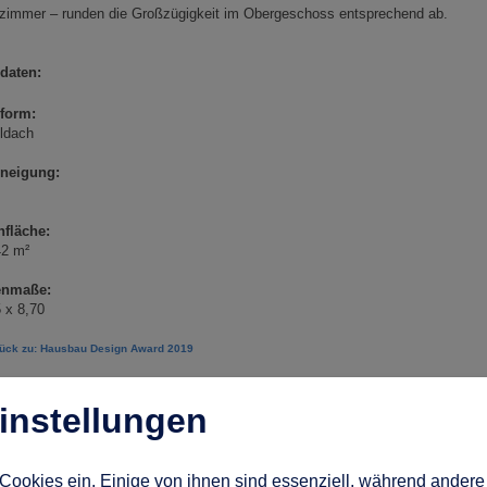
zimmer – runden die Großzügigkeit im Obergeschoss entsprechend ab.
daten:
form:
ldach
neigung:
fläche:
42 m²
enmaße:
 x 8,70
rück zu: Hausbau Design Award 2019
instellungen
Cookies ein. Einige von ihnen sind essenziell, während andere 