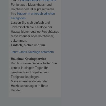
TOP
-
Hausanbieter im Überblick
.
Fertighaus-, Massivhaus- und
Holzhaushersteller präsentieren
Ihre
Häuser in unterschiedlichen
Kategorien
.
Lassen Sie sich einfach und
unverbindlich die Kataloge der
Hausanbieter, egal ob Fertighäuser,
Massivhäuser oder Holzhäuser,
zukommen.
Einfach, sicher und fair.
Jetzt Gratis-Kataloge anfordern
Hausbau Katalogservice
Durch unseren Service halten Sie
bereits in einigen Tagen Ihr
gewünschtes Infopaket von
Fertighauskatalogen,
Massivhauskatalogen oder
Holzhauskatalogen in Ihren
Händen.