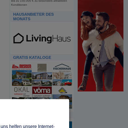
Bis zu 150.000 € zu besonders attraktiven
Konditionen
HAUSANBIETER DES
MONATS
GRATIS KATALOGE
HDA
uns helfen unsere Internet-