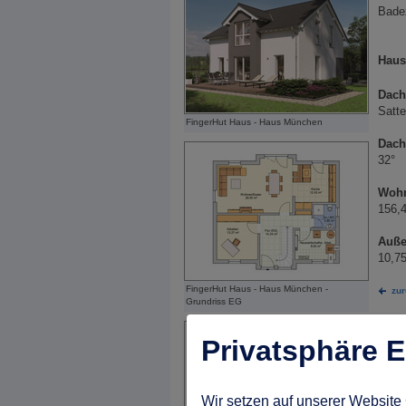
Bade
Haus
Dach
Satte
FingerHut Haus - Haus München
Dach
32°
Wohn
156,
Auß
10,75
FingerHut Haus - Haus München -
zu
Grundriss EG
Privatsphäre E
Wir setzen auf unserer Website 