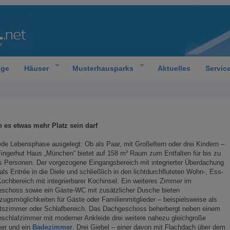
oge
Häuser
Musterhausparks
Aktuelles
Servic
 es etwas mehr Platz sein darf
ede Lebensphase ausgelegt: Ob als Paar, mit Großeltern oder drei Kindern –
ingerhut Haus „München“ bietet auf 158 m² Raum zum Entfalten für bis zu
 Personen. Der vorgezogene Eingangsbereich mit integrierter Überdachung
 als Entrée in die Diele und schließlich in den lichtdurchfluteten Wohn-, Ess-
ochbereich mit integrierbarer Kochinsel. Ein weiteres Zimmer im
eschoss sowie ein Gäste-WC mit zusätzlicher Dusche bieten
ugsmöglichkeiten für Gäste oder Familienmitglieder – beispielsweise als
itszimmer oder Schlafbereich. Das Dachgeschoss beherbergt neben einem
nschlafzimmer mit moderner Ankleide drei weitere nahezu gleichgroße
er und ein
Badezimmer
. Drei Giebel – einer davon mit Flachdach über dem