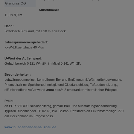
Grundriss OG
Außenmaße:
11,0 x 9,0 m.
Dach:
Satteldach 30° Grad, mit 1,90 m Kniestock
Jahresprimärenergiebedarf:
KFW-Effizienzhaus 40 Plus
U-Wert der Außenwand:
Gefachbereich 0,121 W/m2K, im Mittel 0,141 W/m2K.
Besonderheiten:
Luftwärmepumpe incl. kontrollierter Be- und Entlüftung mit Wärmerückgewinnung,
Photovoltaik mit Speichertechnologie und Cloudanschluss, Fußbodenheizung.,
diffusionsoffene Außenwand
atmo
-tec®
, 2 cm startker mineralischer Edelputz.
Preis:
ab EUR 355.000 schlüsselfertig, gemäß Bau- und Ausstattungsbeschreibung
Typisch Büdenbender TB 02.18, inkl. Balkon, Raffstoren an Eckfensteranlage, 270
cm Deckenhöhe im Erdgeschoss.
www.buedenbender-hausbau.de