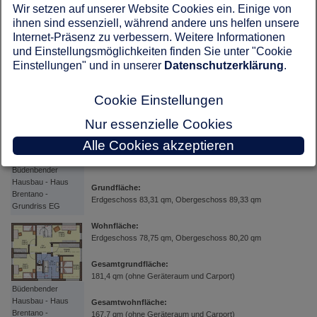
Wir setzen auf unserer Website Cookies ein. Einige von
Natürlich, wie immer bei Büdenbender, zeichet sich das
ihnen sind essenziell, während andere uns helfen unsere
Haus durch das besondere Wohnklima der
diffusionsoffenen Außenwand
atmo
-tec®
aus.
Internet-Präsenz zu verbessern. Weitere Informationen
und Einstellungsmöglichkeiten finden Sie unter "Cookie
Büdenbender
Einstellungen" und in unserer
Datenschutzerklärung
.
Hersteller:
Hausbau - Haus
Büdenbender Hausbau GmbH
Brentano - Wohnen
Cookie Einstellungen
Objekt:
Nur essenzielle Cookies
"Brentano" Musterhaus Frechen
Alle Cookies akzeptieren
Bauweise:
Blockrahmenbauweise
Büdenbender
Hausbau - Haus
Grundfläche:
Brentano -
Erdgeschoss 83,31 qm, Obergeschoss 89,33 qm
Grundriss EG
Wohnfläche:
Erdgeschoss 78,75 qm, Obergeschoss 80,20 qm
Gesamtgrundfläche:
181,4 qm (ohne Geräteraum und Carport)
Büdenbender
Hausbau - Haus
Gesamtwohnfläche:
Brentano -
167,7 qm (ohne Geräteraum und Carport)