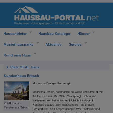
Hausanbieter
Hausbau Kataloge
Häuser
Musterhausparks
Aktuelles
Service
Rund ums Haus
1. Platz OKAL Haus
Kundenhaus Erbach
Modernes Design überzeugt
Modernes Design, nachhaltige Bauweise und State-of-the-
Art-Haustechnik: Die OKAL-Villa springt schon von
Weitem als architektonisches Highlight ins Auge. In
OKAL Haus -
Hanglage gebaut, fallen insbesondere die großen
Kundenhaus Erbach
Fenstertüren, die Farbgestaltung in Weiß, Anthrazit und