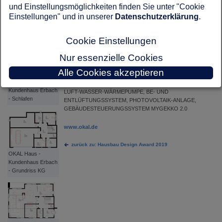
und Einstellungsmöglichkeiten finden Sie unter "Cookie
DACHFORM:
OKAL Haus -
Einstellungen" und in unserer
Datenschutzerklärung
.
FLACHDACH
Kundenhaus Erbach
- Terrasse
NEIGUNG:
Cookie Einstellungen
0°
Nur essenzielle Cookies
FASSADE:
PUTZFASSADE
Alle Cookies akzeptieren
OKAL Haus -
HAUSTECHNIK:
Kundenhaus Erbach
LUFT-WASSER-WÄRMEPUMPE, BE- UND
- Schlafen
ENTLÜFTUNGSSYSTEM, PHOTOVOLTAIK-ANLAGE,
GEBÄUDESTEUERUNGSSYSTEM MYGEKKO 2.0
www.okal.de
zurück zu: Hausbau Design Award 2019
OKAL Haus -
Kundenhaus Erbach
- Grundriss KG