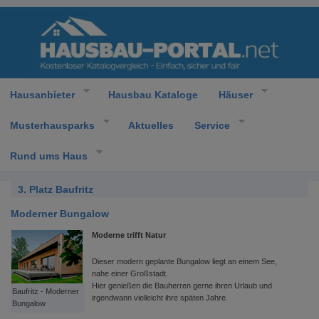
Hausanbieter
Hausbau Kataloge
Häuser
Musterhausparks
Aktuelles
Service
Rund ums Haus
3. Platz Baufritz
Moderner Bungalow
Moderne trifft Natur
Dieser modern geplante Bungalow liegt an einem See,
nahe einer Großstadt.
Hier genießen die Bauherren gerne ihren Urlaub und
Baufritz - Moderner
irgendwann vielleicht ihre späten Jahre.
Bungalow