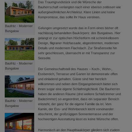
Das Traumgrundstück und die Wünsche der
Bauherrschaft verlangten nach einer ebenso zeitlosen wie
außergewöhnlichen Architektur. Klare Linien und keine
Kompromisse, das sollte ihr Haus vereinen.
Baufritz - Moderner
Gelungen umgesetzt wurde das in Form eines bisher oft
Bungalow
nachlässig behandelten Baukörpers: des Bungalows. Hier
gelangt er zur optischen Höchstform mit schnörkellosem
Design, filigraner Holzfassade, abgestimmten, modernen
Details und modernem Flachdach. Zur Straßenseite hin
sehr geschlossen, überrascht er mit Transparenz zur
Seeseite.
Baufritz - Moderner
Bungalow
Der Gemeinschaftsteil des Hauses – Koch-, Wohn-,
Essbereich, Terrasse und Garten ist demonstrativ offen
und einladend gehalten. Gäste sind hier herzlich
willkommen und neben dem Eingangsbereich bietet sich
ihnen sogar eine eigene Schlafmöglichkeit. Die Bauherren
haben die anderen Räume (drei weitere Schlafzimmer und
Badezimmer) so angeordnet, dass ein separater Bereich
Baufritz - Moderner
entsteht, der ganz für die eigene Familie da ist. Vom
Bungalow
Kamin, der Ess- und Wohnbereich leicht voneinander
abschirmt, der großzügigen Sonnenterrasse und der
hochwertigen Ausstattung lässt es keine Wünsche offen.
Harmonisch an den Hauptbaukörper gliedern sich zudem