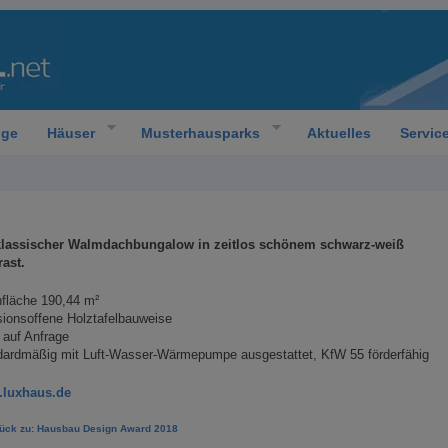
oge
Häuser
Musterhausparks
Aktuelles
Servic
klassischer Walmdachbungalow in zeitlos schönem schwarz-weiß
rast.
fläche 190,44 m²
sionsoffene Holztafelbauweise
 auf Anfrage
dardmäßig mit Luft-Wasser-Wärmepumpe ausgestattet, KfW 55 förderfähig
luxhaus.de
rück zu: Hausbau Design Award 2018