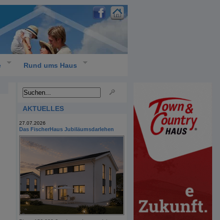
e
Rund ums Haus
AKTUELLES
27.07.2026
Das FischerHaus Jubiläumsdarlehen