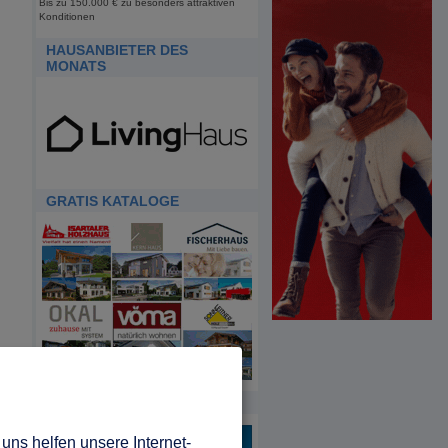
Bis zu 150.000 € zu besonders attraktiven
Konditionen
HAUSANBIETER DES
MONATS
GRATIS KATALOGE
HDA
uns helfen unsere Internet-