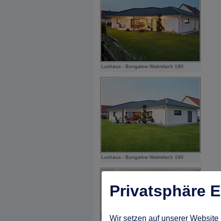
Luxhaus - Bungalow Walmdach 190
Luxhaus - Bungalow Walmdach 190
Privatsphäre E
Wir setzen auf unserer Website 