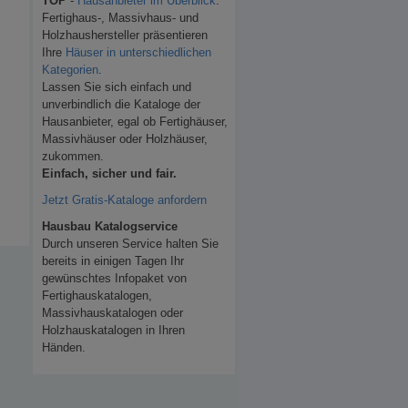
TOP
-
Hausanbieter im Überblick
.
Fertighaus-, Massivhaus- und
Holzhaushersteller präsentieren
Ihre
Häuser in unterschiedlichen
Kategorien
.
Lassen Sie sich einfach und
unverbindlich die Kataloge der
Hausanbieter, egal ob Fertighäuser,
Massivhäuser oder Holzhäuser,
zukommen.
Einfach, sicher und fair.
Jetzt Gratis-Kataloge anfordern
Hausbau Katalogservice
Durch unseren Service halten Sie
bereits in einigen Tagen Ihr
gewünschtes Infopaket von
Fertighauskatalogen,
Massivhauskatalogen oder
Holzhauskatalogen in Ihren
Händen.