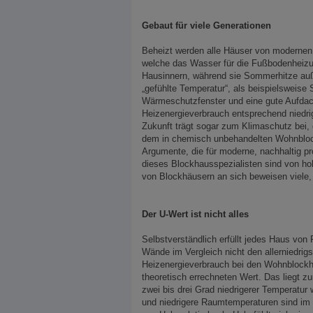
Gebaut für viele Generationen
Beheizt werden alle Häuser von modernen,
welche das Wasser für die Fußbodenheizu
Hausinnern, während sie Sommerhitze au
„gefühlte Temperatur“, als beispielsweise
Wärmeschutzfenster und eine gute Aufdac
Heizenergieverbrauch entsprechend niedrig
Zukunft trägt sogar zum Klimaschutz bei
dem in chemisch unbehandelten Wohnbloc
Argumente, die für moderne, nachhaltig p
dieses Blockhausspezialisten sind von ho
von Blockhäusern an sich beweisen viele,
Der U-Wert ist nicht alles
Selbstverständlich erfüllt jedes Haus vo
Wände im Vergleich nicht den allerniedrigs
Heizenergieverbrauch bei den Wohnblockh
theoretisch errechneten Wert. Das liegt 
zwei bis drei Grad niedrigerer Temperatur
und niedrigere Raumtemperaturen sind im 