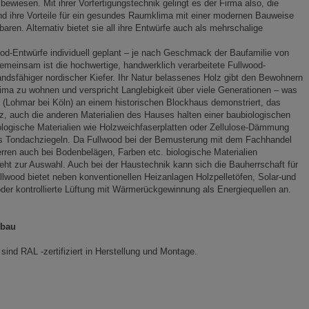
ewiesen. Mit ihrer Vorfertigungstechnik gelingt es der Firma also, die
und ihre Vorteile für ein gesundes Raumklima mit einer modernen Bauweise
en. Alternativ bietet sie all ihre Entwürfe auch als mehrschalige
od-Entwürfe individuell geplant – je nach Geschmack der Baufamilie von
gemeinsam ist die hochwertige, handwerklich verarbeitete Fullwood-
ndsfähiger nordischer Kiefer. Ihr Natur belassenes Holz gibt den Bewohnern
ima zu wohnen und verspricht Langlebigkeit über viele Generationen – was
 (Lohmar bei Köln) an einem historischen Blockhaus demonstriert, das
olz, auch die anderen Materialien des Hauses halten einer baubiologischen
logische Materialien wie Holzweichfaserplatten oder Zellulose-Dämmung
s Tondachziegeln. Da Fullwood bei der Bemusterung mit dem Fachhandel
ren auch bei Bodenbelägen, Farben etc. biologische Materialien
eht zur Auswahl. Auch bei der Haustechnik kann sich die Bauherrschaft für
llwood bietet neben konventionellen Heizanlagen Holzpelletöfen, Solar-und
r kontrollierte Lüftung mit Wärmerückgewinnung als Energiequellen an.
sbau
nd RAL -zertifiziert in Herstellung und Montage.