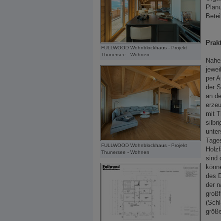
Planu
Betei
Prak
FULLWOOD Wohnblockhaus - Projekt
Thunersee - Wohnen
Nahez
jewei
per 
der S
an d
erzeu
mit T
silbr
unter
Tages
FULLWOOD Wohnblockhaus - Projekt
Holzf
Thunersee - Wohnen
sind 
könne
des 
der n
großf
(Schl
größ