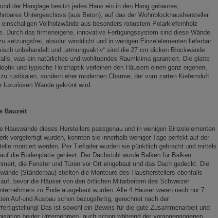
und der Hanglage besitzt jedes Haus ein in den Hang gebautes,
hnbares Untergeschoss (aus Beton), auf das der Wohnblockhaushersteller
 einschaligen Vollholzwände aus besonders robustem Polarkiefernholz
e. Durch das firmeneigene, innovative Fertigungssystem sind diese Wände
u setzungsfrei, absolut winddicht und in wenigen Einzelelementen lieferbar.
isch unbehandelt und „atmungsaktiv“ sind die 27 cm dicken Blockwände
alls, was ein natürliches und wohltuendes Raumklima garantiert. Die glatte
ptik und typische Holzhaptik verleihen den Häusern einen ganz eigenen,
 zu rustikalen, sondern eher modernen Charme, der vom zarten Kiefernduft
r luxuriösen Wände gekrönt wird.
e Bauzeit
ie Hauswände dieses Herstellers passgenau und in wenigen Einzelelementen
rk vorgefertigt wurden, konnten sie innerhalb weniger Tage perfekt auf der
elle montiert werden. Per Tieflader wurden sie pünktlich gebracht und mittels
auf die Bodenplatte gehievt. Der Dachstuhl wurde Balken für Balken
mert, die Fenster und Türen vor Ort eingebaut und das Dach gedeckt. Die
wände (Ständerbau) stellten die Monteure des Hausherstellers ebenfalls
auf, bevor die Häuser von den örtlichen Mitarbeitern des Schweizer
nternehmers zu Ende ausgebaut wurden. Alle 4 Häuser waren nach nur 7
en Auf-und Ausbau schon bezugsfertig, gerechnet nach der
rfertigstellung! Das ist sowohl ein Beweis für die gute Zusammenarbeit und
nisation beider Unternehmen, auch schon während der vorangegangenen