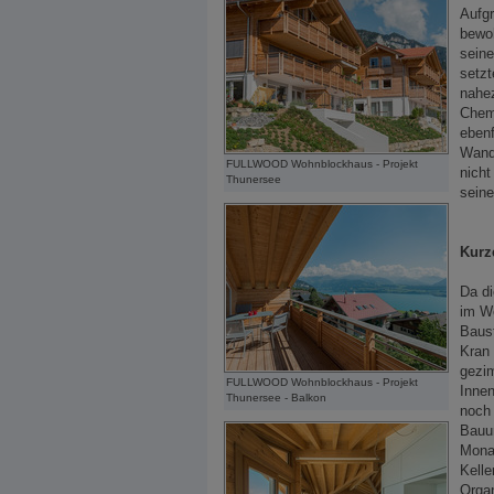
Aufgr
bewo
seine
setzt
nahez
Chem
ebenf
Wando
FULLWOOD Wohnblockhaus - Projekt
nicht
Thunersee
seine
Kurz
Da d
im We
Baust
Kran 
gezim
FULLWOOD Wohnblockhaus - Projekt
Innen
Thunersee - Balkon
noch 
Bauu
Monat
Kelle
Orga