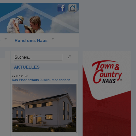
e
Rund ums Haus
AKTUELLES
27.07.2026
Das FischerHaus Jubiläumsdarlehen