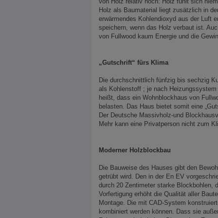
von Holz relativ hoch: Holz fühlt sich nie
Holz als Baumaterial liegt zusätzlich in
erwärmendes Kohlendioxyd aus der Luft e
speichern, wenn das Holz verbaut ist. Au
von Fullwood kaum Energie und die Gewin
„Gutschrift“ fürs Klima
Die durchschnittlich fünfzig bis sechzig 
als Kohlenstoff ; je nach Heizungssyste
heißt, dass ein Wohnblockhaus von Fullw
belasten. Das Haus bietet somit eine „Guts
Der Deutsche Massivholz-und Blockhausve
Mehr kann eine Privatperson nicht zum Kl
Moderner Holzblockbau
Die Bauweise des Hauses gibt den Bewohn
getrübt wird. Den in der En EV vorgesch
durch 20 Zentimeter starke Blockbohlen,
Vorfertigung erhöht die Qualität aller Bau
Montage. Die mit CAD-System konstruiert
kombiniert werden können. Dass sie außer