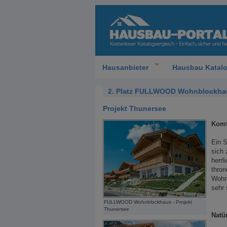
Hausanbieter
Hausbau Katal
2. Platz FULLWOOD Wohnblockha
Projekt Thunersee
Komf
Ein 
sich
herrl
thron
Wohnu
sehr 
FULLWOOD Wohnblockhaus - Projekt
Thunersee
Natü