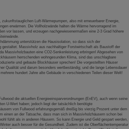
 zukunftstauglichen Luft-Wärmepumpen, also mit erneuerbarer Energie,
ngen erwärmen. Die Vollholzwände halten die Wärme hervorragend im
ßen vor lassen, und erzeugen nachgewiesenermaßen eine 2-3 Grad höhere
 Steinwände.
hdämmung unterstützen die Hausisolation, so dass sich der
 gestaltet. Massivholz aus nachhaltiger Forstwirtschaft als Baustoff der
, da Massivholzbauten eine CO2-Senkenleistung erbringen! Abgesehen von
khäusern herrschenden wohngesunden Klima, sind das unschlagbare
roduzierte und gebaute Blockhäuser sprechen! Die vorgestellten Häuser
her Qualität und darum besonders wertbeständig; und die lange Lebensdauer
 mehrere hundert Jahre alte Gebäude in verschiedenen Teilen dieser Welt!
n Fullwood die aktuellen Energieeinsparverordnungen (EnEV), auch wenn seine
ten U-Wert haben; jedoch liegt der tatsächlich benötigte
äusern von Fullwood erfahrungsgemäß dreißig bis vierzig Prozent unter dem
zum einen an der Tatsache, dass man sich in Massivholzhäusern schon bei
 wohl fühlt als in anderen Häusern. So kann Energie und Geld gespart werden,
Winter auch besser für die Gesundheit. Zudem ist die Oberflächentemperatur