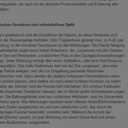
ngsphase, als auch für die absolute Professionalität und Erfahrung aller
ligten.
tischer Grundriss und schnörkellose Optik
u quadratisch sind die Grundrisse der Häuser, an deren Nordseite sich
ls die Hauseingänge befinden. Vom Treppenhaus gelangt man, zu Fuß oder
Aufzug, in die einzelnen Geschosse zu den Wohnungen. Die Flache Neigung
atteldächer ergibt einen hohen Kniestock, der, zusammen mit den Gauben
en Ost-und Westseiten, zusätzlichen Platz in den Dachgeschosswohnungen
gt. Jeder Wohnung verfügt über einen Südbalkon, oder eine Süd-Terrasse,
raumblick. Das helle Kiefernholz darf mit der Zeit „vergrauen“, also eine
ige Patina anlegen, was die zur Umgebung passende Naturnähe
streichen wird. Dazu werden die (außen) hellgrauen Fensterrahmen eines
 perfekt passen; jetzt stellen sie noch einen schönen Kontrast zur hellen
arbe dar. Drinnen sind die Fenster hell holzfarben. Ein schöner Farbtupfer
die braunroten Tondächer obenauf, die im Winter große Schneelasten tragen
n. Die Balkongeländer sind aus schlichten Holzlatten, was ins Gesamtbild
Dorfes passt. Alle Wohnungen besitzen einen offenen Wohn/Eß/Kochbereich,
ach Süden ausgerichtet ist und vom natürlichen Licht, das durch die
lächigen Fenster hereinfällt, verwöhnt wird. Während die Anzahl der
af-)Zimmer variiert, ist jede Wohnung mit einem Gäste-Bad und einem
eren Badezimmer ausgestattet.