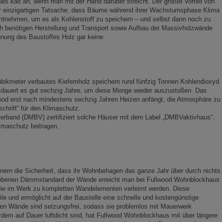
mals kalt an, wenn man mit der Hand darüber streicht. Der größte Vorteil von
 der einzigartigen Tatsache, dass Bäume während ihrer Wachstumsphase Klima
ntnehmen, um es als Kohlenstoff zu speichern – und selbst dann noch zu
ch benötigen Herstellung und Transport sowie Aufbau der Massivholzwände
nung des Baustoffes Holz gar keine.
Kubikmeter verbautes Kiefernholz speichern rund fünfzig Tonnen Kohlendioxyd
m dauert es gut sechzig Jahre, um diese Menge wieder auszustoßen. Das
ood erst nach mindestens sechzig Jahren Heizen anfängt, die Atmosphäre zu
chrift“ für den Klimaschutz.
rband (DMBV) zertifiziert solche Häuser mit dem Label „DMBVaktivhaus“.
imaschutz beitragen.
ern die Sicherheit, dass ihr Wohnbehagen das ganze Jahr über durch nichts
riebenen Dämmstandard der Wände erreicht man bei Fullwood Wohnblockhaus
 die im Werk zu kompletten Wandelementen verleimt werden. Diese
teile und ermöglicht auf der Baustelle eine schnelle und kostengünstige
en Wände sind setzungsfrei, sodass sie problemlos mit Mauerwerk
dem auf Dauer luftdicht sind, hat Fullwood Wohnblockhaus mit über längere