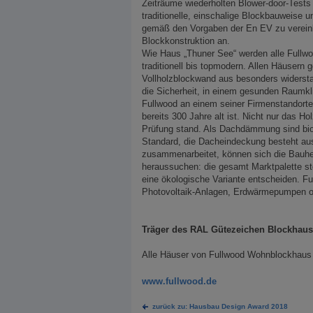
Zeiträume wiederholten Blower-door-Tests b
traditionelle, einschalige Blockbauweise 
gemäß den Vorgaben der En EV zu vereinbar
Blockkonstruktion an.
Wie Haus „Thuner See“ werden alle Fullwo
traditionell bis topmodern. Allen Häusern 
Vollholzblockwand aus besonders widersta
die Sicherheit, in einem gesunden Raumkl
Fullwood an einem seiner Firmenstandorte
bereits 300 Jahre alt ist. Nicht nur das H
Prüfung stand. Als Dachdämmung sind bio
Standard, die Dacheindeckung besteht au
zusammenarbeitet, können sich die Bauher
heraussuchen: die gesamt Marktpalette st
eine ökologische Variante entscheiden. Fu
Photovoltaik-Anlagen, Erdwärmepumpen ode
Träger des RAL Gütezeichen Blockhau
Alle Häuser von Fullwood Wohnblockhaus si
www.fullwood.de
zurück zu: Hausbau Design Award 2018