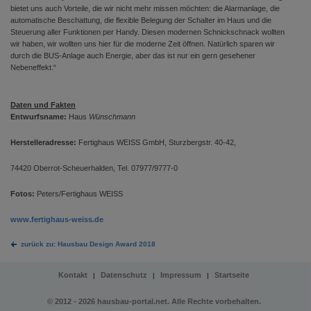
bietet uns auch Vorteile, die wir nicht mehr missen möchten: die Alarmanlage, die
automatische Beschattung, die flexible Belegung der Schalter im Haus und die
Steuerung aller Funktionen per Handy. Diesen modernen Schnickschnack wollten
wir haben, wir wollten uns hier für die moderne Zeit öffnen. Natürlich sparen wir
durch die BUS-Anlage auch Energie, aber das ist nur ein gern gesehener
Nebeneffekt.“
Daten und Fakten
Entwurfsname:
Haus
Wünschmann
Herstelleradresse:
Fertighaus WEISS GmbH, Sturzbergstr. 40-42,
74420 Oberrot-Scheuerhalden, Tel. 07977/9777-0
Fotos:
Peters/Fertighaus WEISS
www.fertighaus-weiss.de
zurück zu: Hausbau Design Award 2018
Kontakt
Datenschutz
Impressum
Startseite
|
|
|
© 2012 - 2026 hausbau-portal.net. Alle Rechte vorbehalten.