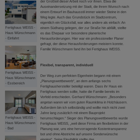
der Großteil dieser Arbeit noch vor ihnen. Etwa die
Auseinandersetzung mit der Stadt, die ihrem Wunsch nach
einem Entwurf im Bauhausstil immer wieder Steine in den
Weg legte. Auch das Grundstück im Stadtzentrum,
eigentlich ein Glücksfall, war alles andere als einfach: An
Fertighaus WEISS -
einem Südhang gelegen, der zur Straße hin abfällt, stellte
Haus Wünschmann
es das Ehepaar vor besondere planerische
- Einfahrt
Herausforderungen. Hier war ein professioneller Planer
gefragt, der diese Herausforderungen meistern konnte.
Familie Wünschmann fand ihn bei Fertighaus WEISS.
Flexibel, transparent, individuell
Fertighaus WEISS -
Der Weg zum perfekten Eigenheim begann mit einem
Haus Wünschmann
„Planungswettbewerb“, an dem anfangs sechs
- Essbereich
Fertighaushersteller beteiligt waren. Dass ihr Haus ein
Fertighaus werden sollte, hatte die Familie bereits im
Vorfeld entschieden. Gerhard Wünschmann: „Besonders
angetan waren wir vom guten Raumklima in Holzhäusern.
Außerdem bin ich selbständig und wollte mich nicht zwei
Jahre lang zusätzlich mit einem Bauprojekt
Fertighaus WEISS -
herumschlagen.“ Sieger des Planungswettbewerbs wurde
Haus Wünschmann
Fertighaus WEISS, „weil diese Firma am flexibelsten in der
- Bad
Planung war, uns eine hervorragende Kostentransparenz
bot und ohne Abstriche auf unsere Sonderwünsche
einging“. Seine Flexibilität stellte das