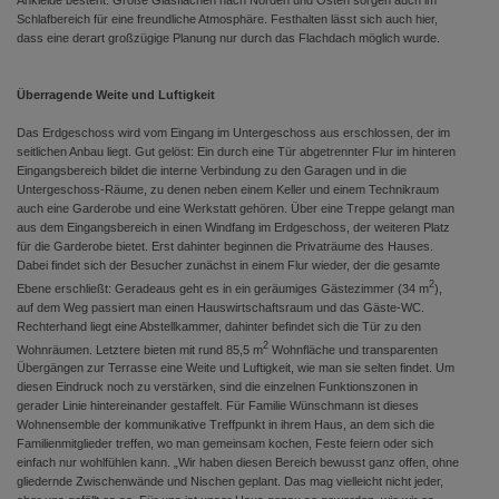
Ankleide besteht. Große Glasflächen nach Norden und Osten sorgen auch im
Schlafbereich für eine freundliche Atmosphäre. Festhalten lässt sich auch hier,
dass eine derart großzügige Planung nur durch das Flachdach möglich wurde.
Überragende Weite und Luftigkeit
Das Erdgeschoss wird vom Eingang im Untergeschoss aus erschlossen, der im
seitlichen Anbau liegt. Gut gelöst: Ein durch eine Tür abgetrennter Flur im hinteren
Eingangsbereich bildet die interne Verbindung zu den Garagen und in die
Untergeschoss-Räume, zu denen neben einem Keller und einem Technikraum
auch eine Garderobe und eine Werkstatt gehören. Über eine Treppe gelangt man
aus dem Eingangsbereich in einen Windfang im Erdgeschoss, der weiteren Platz
für die Garderobe bietet. Erst dahinter beginnen die Privaträume des Hauses.
Dabei findet sich der Besucher zunächst in einem Flur wieder, der die gesamte
2
Ebene erschließt: Geradeaus geht es in ein geräumiges Gästezimmer (34 m
),
auf dem Weg passiert man einen Hauswirtschaftsraum und das Gäste-WC.
Rechterhand liegt eine Abstellkammer, dahinter befindet sich die Tür zu den
2
Wohnräumen. Letztere bieten mit rund 85,5 m
Wohnfläche und transparenten
Übergängen zur Terrasse eine Weite und Luftigkeit, wie man sie selten findet. Um
diesen Eindruck noch zu verstärken, sind die einzelnen Funktionszonen in
gerader Linie hintereinander gestaffelt. Für Familie Wünschmann ist dieses
Wohnensemble der kommunikative Treffpunkt in ihrem Haus, an dem sich die
Familienmitglieder treffen, wo man gemeinsam kochen, Feste feiern oder sich
einfach nur wohlfühlen kann. „Wir haben diesen Bereich bewusst ganz offen, ohne
gliedernde Zwischenwände und Nischen geplant. Das mag vielleicht nicht jeder,