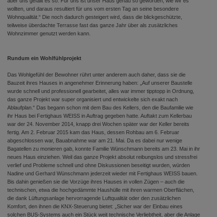
aber uns gefällt es so. Für uns ist unser Haus genau so geworden, wie wir es
wollten, und daraus resultiert für uns vom ersten Tag an seine besondere
Wohnqualität.“ Die noch dadurch gesteigert wird, dass die blickgeschützte,
teilweise überdachte Terrasse fast das ganze Jahr über als zusätzliches
Wohnzimmer genutzt werden kann.
Rundum ein Wohlfühlprojekt
Das Wohlgefühl der Bewohner rührt unter anderem auch daher, dass sie die
Bauzeit ihres Hauses in angenehmer Erinnerung haben: „Auf unserer Baustelle
wurde schnell und professionell gearbeitet, alles war immer tipptopp in Ordnung,
das ganze Projekt war super organisiert und entwickelte sich exakt nach
Ablaufplan.“ Das begann schon mit dem Bau des Kellers, den die Baufamilie wie
ihr Haus bei Fertighaus WEISS in Auftrag gegeben hatte. Auftakt zum Kellerbau
war der 24. November 2014, knapp drei Wochen später war der Keller bereits
fertig. Am 2. Februar 2015 kam das Haus, dessen Rohbau am 6. Februar
abgeschlossen war, Bauabnahme war am 21. Mai. Da es dabei nur wenige
Bagatellen zu monieren gab, konnte Familie Wünschmann bereits am 23. Mai in ihr
neues Haus einziehen. Weil das ganze Projekt absolut reibungslos und stressfrei
verlief und Probleme schnell und ohne Diskussionen beseitigt wurden, würden
Nadine und Gerhard Wünschmann jederzeit wieder mit Fertighaus WEISS bauen.
Bis dahin genießen sie die Vorzüge ihres Hauses in vollen Zügen – auch die
technischen, etwa die hochgedämmte Haushülle mit ihren warmen Oberflächen,
die dank Lüftungsanlage hervorragende Luftqualität oder den zusätzlichen
Komfort, den ihnen die KNX-Steuerung bietet: „Sicher war der Einbau eines
solchen BUS-Systems auch ein Stück weit technische Verliebtheit, aber die Anlage