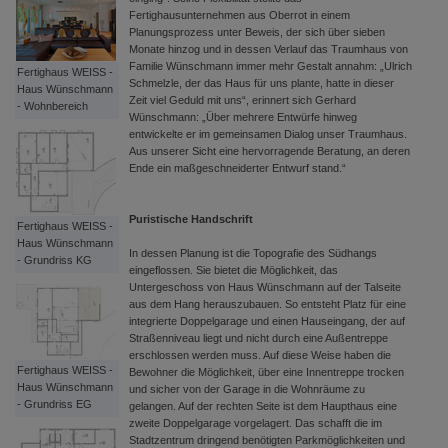
Fertighausunternehmen aus Oberrot in einem
Planungsprozess unter Beweis, der sich über sieben
Monate hinzog und in dessen Verlauf das Traumhaus von
Familie Wünschmann immer mehr Gestalt annahm: „Ulrich
Fertighaus WEISS -
Schmelzle, der das Haus für uns plante, hatte in dieser
Haus Wünschmann
Zeit viel Geduld mit uns“, erinnert sich Gerhard
- Wohnbereich
Wünschmann: „Über mehrere Entwürfe hinweg
entwickelte er im gemeinsamen Dialog unser Traumhaus.
Aus unserer Sicht eine hervorragende Beratung, an deren
Ende ein maßgeschneiderter Entwurf stand.“
Puristische Handschrift
Fertighaus WEISS -
Haus Wünschmann
In dessen Planung ist die Topografie des Südhangs
- Grundriss KG
eingeflossen. Sie bietet die Möglichkeit, das
Untergeschoss von Haus Wünschmann auf der Talseite
aus dem Hang herauszubauen. So entsteht Platz für eine
integrierte Doppelgarage und einen Hauseingang, der auf
Straßenniveau liegt und nicht durch eine Außentreppe
erschlossen werden muss. Auf diese Weise haben die
Fertighaus WEISS -
Bewohner die Möglichkeit, über eine Innentreppe trocken
Haus Wünschmann
und sicher von der Garage in die Wohnräume zu
- Grundriss EG
gelangen. Auf der rechten Seite ist dem Haupthaus eine
zweite Doppelgarage vorgelagert. Das schafft die im
Stadtzentrum dringend benötigten Parkmöglichkeiten und