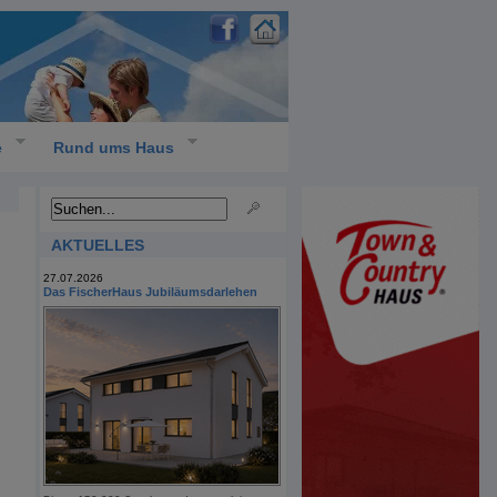
e
Rund ums Haus
AKTUELLES
27.07.2026
Das FischerHaus Jubiläumsdarlehen