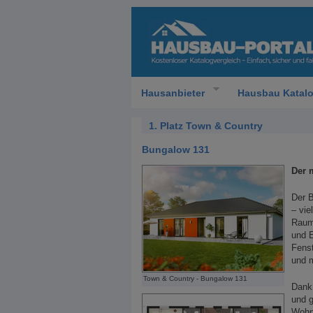
Hausanbieter
Hausbau Katal
1. Platz Town & Country
Bungalow 131
Der 
Der B
– vie
Rauma
und 
Fenst
und m
Town & Country - Bungalow 131
Dank 
und 
Wohn