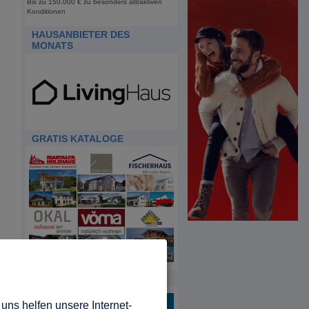
Bis zu 150.000 € zu besonders attraktiven
Konditionen
HAUSANBIETER DES
MONATS
GRATIS KATALOGE
HDA
uns helfen unsere Internet-