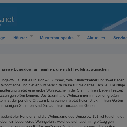
oge
Häuser
Musterhausparks
Aktuelles
Servic
massive Bungalow für Familien, die sich Flexibilität wünschen
ungalow 131 hat es in sich – 5 Zimmer, zwei Kinderzimmer und zwei Bäder
l Wohnfläche und clever nutzbarer Stauraum für die ganze Familie. Die kluge
ufteilung bietet eine große Wohnküche in der Sie mit ihren Lieben Freizeit
Essen genießen können. Das traumhafte Wohnzimmer mit seinen großen
ern ist der perfekte Ort zum Entspannen, bietet freien Blick in Ihren Garten
it wenigen Schritten sind Sie auf Ihrer Terrasse im Grünen.
bodentiefer Fenster sind die Wohnräume des Bungalow 131 lichtdurchflutet
geben ein besonderes Wohngefühl, welches sich auch im großzügigen
zimmer widerspiegelt. Das geräumige Schlafzimmer sowie drei weitere