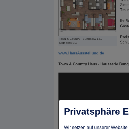
Zimm
Trau
Ihr B
Gäste
Preis
Town & Country - Bungalow 131 -
Schlü
Grundriss EG
www.HausAusstellung.de
Town & Country Haus - Hausserie Bun
Privatsphäre E
Wir setzen auf unserer Website 