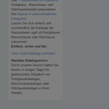
TOP
-
Hausanbieter im Überblick
.
Fertighaus-, Massivhaus- und
Holzhaushersteller präsentieren
Ihre
Häuser in unterschiedlichen
Kategorien
.
Lassen Sie sich einfach und
unverbindlich die Kataloge der
Hausanbieter, egal ob Fertighäuser,
Massivhäuser oder Holzhäuser,
zukommen.
Einfach, sicher und fair.
Jetzt Gratis-Kataloge anfordern
Hausbau Katalogservice
Durch unseren Service halten Sie
bereits in einigen Tagen Ihr
gewünschtes Infopaket von
Fertighauskatalogen,
Massivhauskatalogen oder
Holzhauskatalogen in Ihren
Händen.