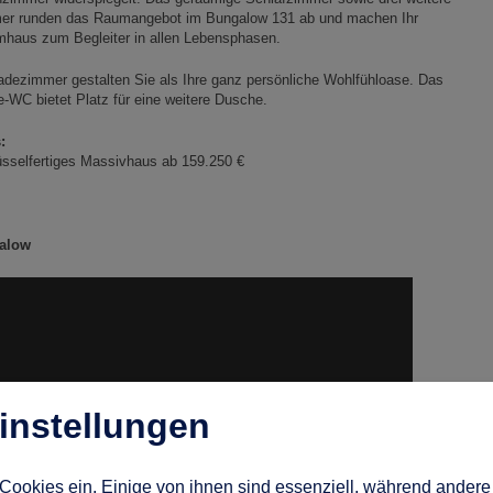
er runden das Raumangebot im Bungalow 131 ab und machen Ihr
mhaus zum Begleiter in allen Lebensphasen.
adezimmer gestalten Sie als Ihre ganz persönliche Wohlfühloase. Das
-WC bietet Platz für eine weitere Dusche.
:
sselfertiges Massivhaus ab 159.250 €
galow
instellungen
Cookies ein. Einige von ihnen sind essenziell, während andere 