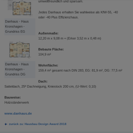
umweltfreundlich und sparsam.
Jedes Danhaus erhalten Sie wahlweise als KfW-55, -40
oder -40 Plus Effizienzhaus.
Danhaus - Haus
Kronshagen -
Grundriss EG
Außenmaße:
12,20 m x 9,08 m + (Erker 3,52 m x 0,48 m)
Bebaute Fläche:
104,9 m²
Danhaus - Haus
Wohnfläche:
Kronshagen -
159,4 m² gesamt nach DIN 283, EG: 81,9 m², DG: 77,5 m²
Grundriss DG
Dach:
Satteldach, 25º Dachneigung, Kniestock 200 cm, (U-Wert: 0,10)
Bauweise:
Holzständerwerk
www.danhaus.de
zurück zu: Hausbau Design Award 2018