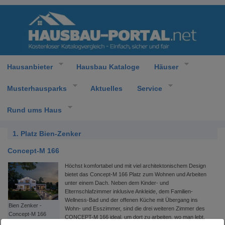
Hausanbieter
Hausbau Kataloge
Häuser
Musterhausparks
Aktuelles
Service
Rund ums Haus
1. Platz Bien-Zenker
Concept-M 166
Höchst komfortabel und mit viel architektonischem Design
bietet das Concept-M 166 Platz zum Wohnen und Arbeiten
unter einem Dach. Neben dem Kinder- und
Elternschlafzimmer inklusive Ankleide, dem Familien-
Wellness-Bad und der offenen Küche mit Übergang ins
Bien Zenker -
Wohn- und Esszimmer, sind die drei weiteren Zimmer des
Concept-M 166
CONCEPT-M 166 ideal, um dort zu arbeiten, wo man lebt.