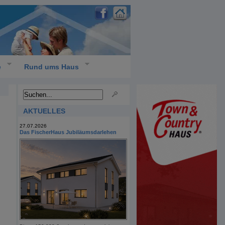
e
Rund ums Haus
AKTUELLES
27.07.2026
Das FischerHaus Jubiläumsdarlehen