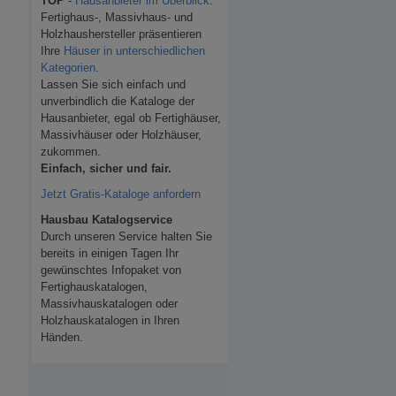
TOP
-
Hausanbieter im Überblick
.
Fertighaus-, Massivhaus- und
Holzhaushersteller präsentieren
Ihre
Häuser in unterschiedlichen
Kategorien
.
Lassen Sie sich einfach und
unverbindlich die Kataloge der
Hausanbieter, egal ob Fertighäuser,
Massivhäuser oder Holzhäuser,
zukommen.
Einfach, sicher und fair.
Jetzt Gratis-Kataloge anfordern
Hausbau Katalogservice
Durch unseren Service halten Sie
bereits in einigen Tagen Ihr
gewünschtes Infopaket von
Fertighauskatalogen,
Massivhauskatalogen oder
Holzhauskatalogen in Ihren
Händen.