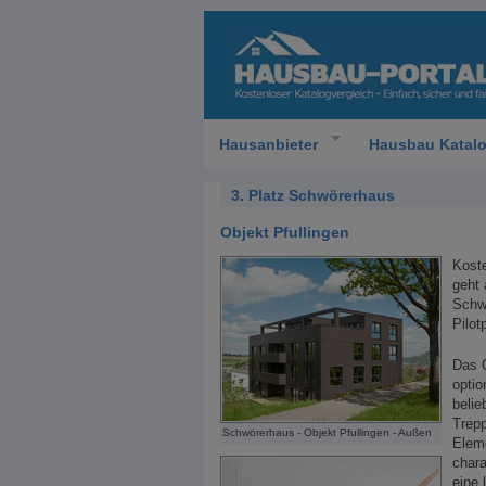
Hausanbieter
Hausbau Katal
3. Platz Schwörerhaus
Objekt Pfullingen
Kost
geht
Schw
Pilot
Das 
optio
belie
Trepp
Schwörerhaus - Objekt Pfullingen - Außen
Elem
chara
eine 