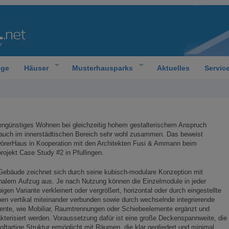
oge
Häuser
Musterhausparks
Aktuelles
Servic
engünstiges Wohnen bei gleichzeitig hohem gestalterischem Anspruch
 auch im innerstädtischen Bereich sehr wohl zusammen. Das beweist
örerHaus in Kooperation mit den Architekten Fusi & Ammann beim
projekt Case Study #2 in Pfullingen.
Gebäude zeichnet sich durch seine kubisch-modulare Konzeption mit
nalem Aufzug aus. Je nach Nutzung können die Einzelmodule in jeder
bigen Variante verkleinert oder vergrößert, horizontal oder durch eingestellte
en vertikal miteinander verbunden sowie durch wechselnde integrierende
ente, wie Mobiliar, Raumtrennungen oder Schiebeelemente ergänzt und
kterisiert werden. Voraussetzung dafür ist eine große Deckenspannweite, die
loftartige Struktur ermöglicht mit Räumen, die klar gegliedert und minimal