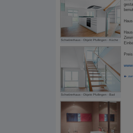
gesta
benu
Hausn
Hausd
Zimm
Schwörerhaus - Objekt Pfullingen - Küche
Einba
Preis
www.
zu
Schwörerhaus - Objekt Pfullingen - Bad