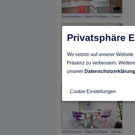
Schwörerhaus - Objekt Pfullingen - Treppe
Privatsphäre E
Wir setzen auf unserer Website 
Präsenz zu verbessern. Weitere 
unserer
Datenschutzerklärun
Schwörerhaus - Objekt Pfullingen -
Wohnen
Cookie Einstellungen
Schwörerhaus - Objekt Pfullingen - Aufzug