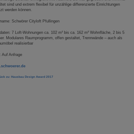
ltet sind und extrem flexibel für unzählige differenzierte Einrichtungen
tzt werden können.
ame: Schwörer Cityloft Pfullingen
aten: 7 Loft-Wohnungen ca. 102 m² bis ca. 162 m² Wohnfläche, 2 bis 5
er. Modulares Raumprogramm, offen gestaltet, Trennwände – auch als
umöbel realisierbar
: Auf Anfrage
schwoerer.de
rück zu: Hausbau Design Award 2017