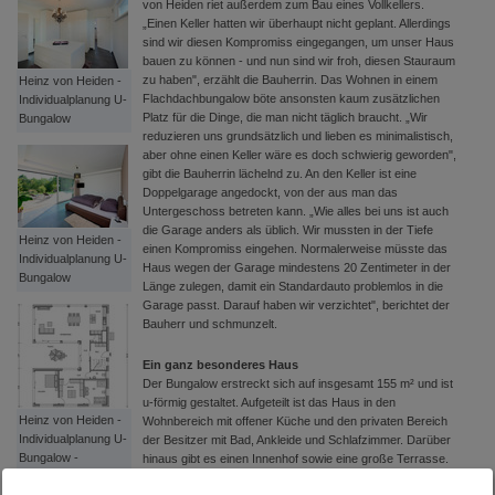
von Heiden riet außerdem zum Bau eines Vollkellers.
„Einen Keller hatten wir überhaupt nicht geplant. Allerdings
sind wir diesen Kompromiss eingegangen, um unser Haus
bauen zu können - und nun sind wir froh, diesen Stauraum
zu haben", erzählt die Bauherrin. Das Wohnen in einem
Heinz von Heiden -
Flachdachbungalow böte ansonsten kaum zusätzlichen
Individualplanung U-
Platz für die Dinge, die man nicht täglich braucht. „Wir
Bungalow
reduzieren uns grundsätzlich und lieben es minimalistisch,
aber ohne einen Keller wäre es doch schwierig geworden",
gibt die Bauherrin lächelnd zu. An den Keller ist eine
Doppelgarage angedockt, von der aus man das
Untergeschoss betreten kann. „Wie alles bei uns ist auch
die Garage anders als üblich. Wir mussten in der Tiefe
Heinz von Heiden -
einen Kompromiss eingehen. Normalerweise müsste das
Individualplanung U-
Haus wegen der Garage mindestens 20 Zentimeter in der
Bungalow
Länge zulegen, damit ein Standardauto problemlos in die
Garage passt. Darauf haben wir verzichtet", berichtet der
Bauherr und schmunzelt.
Ein ganz besonderes Haus
Der Bungalow erstreckt sich auf insgesamt 155 m² und ist
u-förmig gestaltet. Aufgeteilt ist das Haus in den
Heinz von Heiden -
Wohnbereich mit offener Küche und den privaten Bereich
Individualplanung U-
der Besitzer mit Bad, Ankleide und Schlafzimmer. Darüber
Bungalow -
hinaus gibt es einen Innenhof sowie eine große Terrasse.
Grundriss