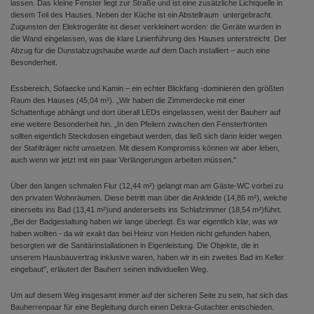
lassen. Das kleine Fenster liegt zur Straße und ist eine zusätzliche Lichtquelle in
diesem Teil des Hauses. Neben der Küche ist ein Abstellraum untergebracht.
Zugunsten der Elektrogeräte ist dieser verkleinert worden: die Geräte wurden in
die Wand eingelassen, was die klare Linienführung des Hauses unterstreicht. Der
Abzug für die Dunstabzugshaube wurde auf dem Dach installiert – auch eine
Besonderheit.
Essbereich, Sofaecke und Kamin – ein echter Blickfang -dominieren den größten
Raum des Hauses (45,04 m²). „Wir haben die Zimmerdecke mit einer
Schattenfuge abhängt und dort überall LEDs eingelassen, weist der Bauherr auf
eine weitere Besonderheit hin. „In den Pfeilern zwischen den Fensterfronten
sollten eigentlich Steckdosen eingebaut werden, das ließ sich dann leider wegen
der Stahlträger nicht umsetzen. Mit diesem Kompromiss können wir aber leben,
auch wenn wir jetzt mit ein paar Verlängerungen arbeiten müssen."
Über den langen schmalen Flur (12,44 m²) gelangt man am Gäste-WC vorbei zu
den privaten Wohnräumen. Diese betritt man über die Ankleide (14,86 m²), welche
einerseits ins Bad (13,41 m²)und andererseits ins Schlafzimmer (18,54 m²)führt.
„Bei der Badgestaltung haben wir lange überlegt. Es war eigentlich klar, was wir
haben wollten - da wir exakt das bei Heinz von Heiden nicht gefunden haben,
besorgten wir die Sanitärinstallationen in Eigenleistung. Die Objekte, die in
unserem Hausbauvertrag inklusive waren, haben wir in ein zweites Bad im Keller
eingebaut", erläutert der Bauherr seinen individuellen Weg.
Um auf diesem Weg insgesamt immer auf der sicheren Seite zu sein, hat sich das
Bauherrenpaar für eine Begleitung durch einen Dekra-Gutachter entschieden.