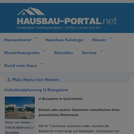
Hausanbieter
Hausbau Kataloge
Häuser
Musterhausparks
Aktuelles
Service
Rund ums Haus
2. Platz Heinz von Heiden
Individualplanung U-Bungalow
U-Bungalow in Quierschied
Einfach alles anders: Bauherren verwirklichen ihren
persönlichen Wohntraum
Heinz von Heiden -
Wie ihr Traumhaus aussehen sollte, wussten die
Individualplanung U-
Bauherren schon lange vor Baubeginn. Gemeinsam hat
Bungalow