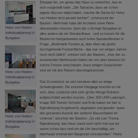
Ehepaar hin, um genau das Haus zu entwerfen, das es
sich vorgestellt hatte. „Die Tatsache, dass wir schon
eigene Skizzen dabei hatten, machte die Sache für Heinz
von Heiden nicht gerade leichter", schmunzelt der
Bauherr. Mehrmals habe der Architekt seine Pläne
Heinz von Heiden -
überarbeiten müssen, denn der u-förmige Bungalow ist
Individualplanung U-
alles andere als ein Standardhaus - und so kamen für die
Bungalow
Bauherren beispielsweise auch keine Standardfenster in
Frage. „Bodentiefe Fenster ja, aber eben als große
durchgehende Fensterfläche - das war vor einigen Jahren
noch nicht üblich", erinnert sich der Bauherr, „trotz der zu
erwartenden Mehrkosten haben wir uns aber bewusst für
solche Fenster entschieden. Nach einigen Gesprächen
sind wir mit den Planern übereingekommen.
Heinz von Heiden -
Individualplanung U-
Das Grundstück an sich bereitete allen so einige
Bungalow
Schwierigkeiten. Die extreme Hanglage brachte es mit
sich, dass zunächst eine sehr große Menge Erdreich
aufgeschüttet werden musste. „Über 200 LKW-Ladungen,
knapp 300 Tonnen Schotter und Erde haben wir hier in
Eigenleistung hergebracht, abgeladen und gewalzt -quasi
den gesamten Aushub der anderen Bauvorhaben im
Heinz von Heiden -
Umkreis", berichtet der Bauherr. „So viel zum Thema
Individualplanung U-
Eigenleistung: das Haus stand noch nicht mal und wir
Bungalow
waren schon fast rund um die Uhr beschäftigt, um
überhaupt erstmal den Baugrund vorzubereiten." Heinz