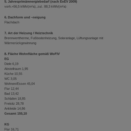
5. Jahresprimärenergiebedarf (nach EnEV 2009)
vorh.=56,5 kWh/(m²a), zul.: 88,3 kWh/(m²a)
6. Dachform und –neigung
Flachdach
7. Art der Heizung / Heiztechnik
Brennwerttherme, Fußbodenheizung, Solaranlage, Lüftungsanlage mit
Wärmerückgewinnung
8. Fläche Wohnfläche gemäß WoFIV
EG
Diele 6,19
Abstellraum 1,95
Küche 10,55
WC 3,05
Wohnen/Essen 45,04
Flur 12,44
Bad 13,42
Schlafen 18,85
Freisitz 28,78
Ankleide 14,86
Gesamt 155,10
KG
Flur 16,71