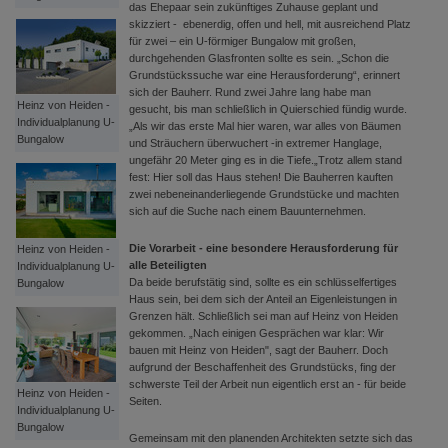
das Ehepaar sein zukünftiges Zuhause geplant und
skizziert - ebenerdig, offen und hell, mit ausreichend Platz
für zwei – ein U-förmiger Bungalow mit großen,
durchgehenden Glasfronten sollte es sein. „Schon die
Grundstückssuche war eine Herausforderung“, erinnert
sich der Bauherr. Rund zwei Jahre lang habe man
Heinz von Heiden -
gesucht, bis man schließlich in Quierschied fündig wurde.
Individualplanung U-
„Als wir das erste Mal hier waren, war alles von Bäumen
Bungalow
und Sträuchern überwuchert -in extremer Hanglage,
ungefähr 20 Meter ging es in die Tiefe.„Trotz allem stand
fest: Hier soll das Haus stehen! Die Bauherren kauften
zwei nebeneinanderliegende Grundstücke und machten
sich auf die Suche nach einem Bauunternehmen.
Die Vorarbeit - eine besondere Herausforderung f
ü
r
Heinz von Heiden -
alle Beteiligten
Individualplanung U-
Da beide berufstätig sind, sollte es ein schlüsselfertiges
Bungalow
Haus sein, bei dem sich der Anteil an Eigenleistungen in
Grenzen hält. Schließlich sei man auf Heinz von Heiden
gekommen. „Nach einigen Gesprächen war klar: Wir
bauen mit Heinz von Heiden", sagt der Bauherr. Doch
aufgrund der Beschaffenheit des Grundstücks, fing der
schwerste Teil der Arbeit nun eigentlich erst an - für beide
Heinz von Heiden -
Seiten.
Individualplanung U-
Bungalow
Gemeinsam mit den planenden Architekten setzte sich das