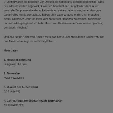
„Fünfmal waren die Experten vor Ort und sie haben uns letztlich bescheinigt, dass
hier alles ordentlich abgewickelt wurde", berichtet der Bungalowbesitzer. Auch
wenn die Bauphase eine der aufreibendsten seines Lebens war, hat er das gute
Gefühl alles richtig gemacht zu haben. „Ich sage es ganz ehrlich, ich brauchte
sicher ein halbes Jahr um mich vom Abenteuer Hausbau zu erholen. Mittlerweile
hat sich alles gelegt und ich habe Heinz von Heiden einem Bekannten empfohlen,
der bauen möchte."
Und das ist für Heinz von Heiden stets das beste Lob: zufriedenen Bauherren, die
das Unternehmen gerne weiterempfehlen.
Hausdaten
1. Hausbezeichnung
Bungalow, U-Form
2. Bauweise
Massivbauweise
3. U-Wert der Außenwand
0,16 W/(m²K)
4. Jahresheizwärmebedarf (nach EnEV 2009)
43,43 kWh/(m²a)