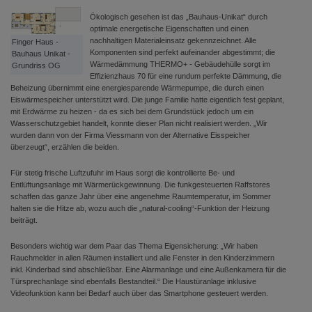
Ökologisch gesehen ist das „Bauhaus-Unikat“ durch
optimale energetische Eigenschaften und einen
nachhaltigen Materialeinsatz gekennzeichnet. Alle
Finger Haus -
Komponenten sind perfekt aufeinander abgestimmt; die
Bauhaus Unikat -
Wärmedämmung THERMO+ - Gebäudehülle sorgt im
Grundriss OG
Effizienzhaus 70 für eine rundum perfekte Dämmung, die
Beheizung übernimmt eine energiesparende Wärmepumpe, die durch einen
Eiswärmespeicher unterstützt wird. Die junge Familie hatte eigentlich fest geplant,
mit Erdwärme zu heizen - da es sich bei dem Grundstück jedoch um ein
Wasserschutzgebiet handelt, konnte dieser Plan nicht realisiert werden. „Wir
wurden dann von der Firma Viessmann von der Alternative Eisspeicher
überzeugt“, erzählen die beiden.
Für stetig frische Luftzufuhr im Haus sorgt die kontrollierte Be- und
Entlüftungsanlage mit Wärmerückgewinnung. Die funkgesteuerten Raffstores
schaffen das ganze Jahr über eine angenehme Raumtemperatur, im Sommer
halten sie die Hitze ab, wozu auch die „natural-cooling“-Funktion der Heizung
beiträgt.
Besonders wichtig war dem Paar das Thema Eigensicherung: „Wir haben
Rauchmelder in allen Räumen installiert und alle Fenster in den Kinderzimmern
inkl. Kinderbad sind abschließbar. Eine Alarmanlage und eine Außenkamera für die
Türsprechanlage sind ebenfalls Bestandteil.“ Die Haustüranlage inklusive
Videofunktion kann bei Bedarf auch über das Smartphone gesteuert werden.