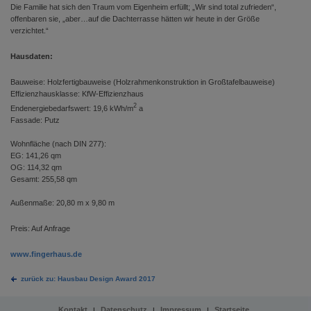
Die Familie hat sich den Traum vom Eigenheim erfüllt; „Wir sind total zufrieden“,
offenbaren sie, „aber…auf die Dachterrasse hätten wir heute in der Größe
verzichtet.“
Hausdaten:
Bauweise: Holzfertigbauweise (Holzrahmenkonstruktion in Großtafelbauweise)
Effizienzhausklasse: KfW-Effizienzhaus
2
Endenergiebedarfswert: 19,6 kWh/m
a
Fassade: Putz
Wohnfläche (nach DIN 277):
EG: 141,26 qm
OG: 114,32 qm
Gesamt: 255,58 qm
Außenmaße: 20,80 m x 9,80 m
Preis: Auf Anfrage
www.fingerhaus.de
zurück zu: Hausbau Design Award 2017
Kontakt
Datenschutz
Impressum
Startseite
|
|
|