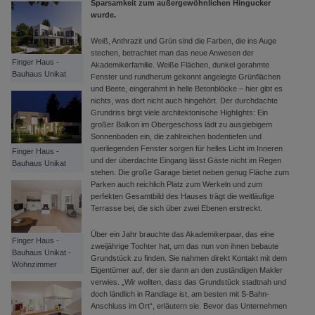
Sparsamkeit zum außergewöhnlichen Hingucker
wurde.
Weiß, Anthrazit und Grün sind die Farben, die ins Auge
stechen, betrachtet man das neue Anwesen der
Finger Haus -
Akademikerfamilie. Weiße Flächen, dunkel gerahmte
Bauhaus Unikat
Fenster und rundherum gekonnt angelegte Grünflächen
und Beete, eingerahmt in helle Betonblöcke – hier gibt es
nichts, was dort nicht auch hingehört. Der durchdachte
Grundriss birgt viele architektonische Highlights: Ein
großer Balkon im Obergeschoss lädt zu ausgiebigem
Sonnenbaden ein, die zahlreichen bodentiefen und
querliegenden Fenster sorgen für helles Licht im Inneren
Finger Haus -
und der überdachte Eingang lässt Gäste nicht im Regen
Bauhaus Unikat
stehen. Die große Garage bietet neben genug Fläche zum
Parken auch reichlich Platz zum Werkeln und zum
perfekten Gesamtbild des Hauses trägt die weitläufige
Terrasse bei, die sich über zwei Ebenen erstreckt.
Über ein Jahr brauchte das Akademikerpaar, das eine
Finger Haus -
zweijährige Tochter hat, um das nun von ihnen bebaute
Bauhaus Unikat -
Grundstück zu finden. Sie nahmen direkt Kontakt mit dem
Wohnzimmer
Eigentümer auf, der sie dann an den zuständigen Makler
verwies. „Wir wollten, dass das Grundstück stadtnah und
doch ländlich in Randlage ist, am besten mit S-Bahn-
Anschluss im Ort“, erläutern sie. Bevor das Unternehmen