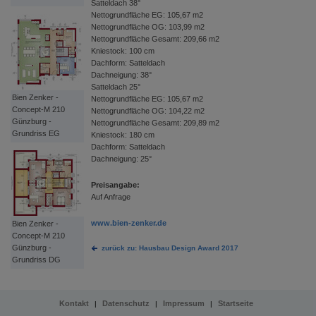
Satteldach 38°
Nettogrundfläche EG: 105,67 m2
Nettogrundfläche OG: 103,99 m2
Nettogrundfläche Gesamt: 209,66 m2
Kniestock: 100 cm
Dachform: Satteldach
Dachneigung: 38°
Satteldach 25°
Bien Zenker -
Nettogrundfläche EG: 105,67 m2
Concept-M 210
Nettogrundfläche OG: 104,22 m2
Günzburg -
Nettogrundfläche Gesamt: 209,89 m2
Grundriss EG
Kniestock: 180 cm
Dachform: Satteldach
Dachneigung: 25°
Preisangabe:
Auf Anfrage
www.bien-zenker.de
Bien Zenker -
Concept-M 210
Günzburg -
zurück zu: Hausbau Design Award 2017
Grundriss DG
Kontakt
Datenschutz
Impressum
Startseite
|
|
|