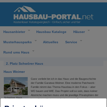
Hausanbieter
Hausbau Kataloge
Häuser
Musterhausparks
Aktuelles
Service
Rund ums Haus
2. Platz Schwörer Haus
Haus Weimer
Ganz verliebt bin ich in das Haus und die Baugeschichte
der Familie Garatwa-Weimer. Eine moderne Patchwork-
Familie nimmt das Thema Hausbau in den Fokus – aber
WO bauen und WIE. Das Projekt soll so sein, dass keiner
Abstriche machen muss und die jeweilige Privatsphäre der
Schwörer Haus
jugendlichen Kinder und die des „neuen Paares“
Weimer
berücksichtigt werden – eine Win-Win-Situation für alle.