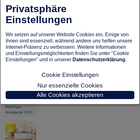
Privatsphäre
Fläche
159.96 m² bebaute Fläche Haus
Einstellungen
134.64 m² NGF EG
134.64 m² NGF Gesamt
Hartl Haus
Weitere Informationen zum Haus erhalten Sie hier auf der
Avantgarde 135 P
Wir setzen auf unserer Website Cookies ein. Einige von
Webseite von Hartl Haus
.
ihnen sind essenziell, während andere uns helfen unsere
Internet-Präsenz zu verbessern. Weitere Informationen
zurück zu: Hausbau Design Award 2014
und Einstellungsmöglichkeiten finden Sie unter "Cookie
Einstellungen" und in unserer
Datenschutzerklärung
.
Hartl Haus
Avantgarde 135 P
Cookie Einstellungen
Nur essenzielle Cookies
Alle Cookies akzeptieren
Hartl Haus
Avantgarde 135 P