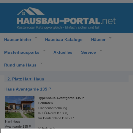
Hausanbieter
Hausbau Kataloge
Häuser
Musterhausparks
Aktuelles
Service
Rund ums Haus
2. Platz Hartl Haus
Haus Avantgarde 135 P
Typenhaus Avantgarde 135 P
Eckdaten
Flächenberechnung
laut Ö-Norm B 1800,
für Deutschland DIN 277
Hartl Haus
Avantgarde 135 P
5° Pultdach