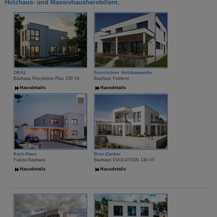
Holzhaus- und Massivhausherstellern
.
OKAL
Sonnleitner Holzbauwerke
Bauhaus Revolution Plus 150 V4
Bauhaus Felderer
Hausdetails
Hausdetails
Kern-Haus
Bien-Zenker
Futura Bauhaus
Bauhaus EVOLUTION 134 V5
Hausdetails
Hausdetails