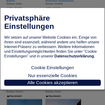
Baufritz
Sonnleitner Holzbauwerke
Bauhaus Kieffer
Bauhaus Kornfeld
Hausdetails
Hausdetails
Privatsphäre
Einstellungen
Wir setzen auf unserer Website Cookies ein. Einige von
Büdenbender
FingerHaus
ihnen sind essenziell, während andere uns helfen unsere
Bauhaus Flaviano
Bauhaus ARTIS 301
Internet-Präsenz zu verbessern. Weitere Informationen
Hausdetails
Hausdetails
und Einstellungsmöglichkeiten finden Sie unter "Cookie
Einstellungen" und in unserer
Datenschutzerklärung
.
Cookie Einstellungen
Nur essenzielle Cookies
Alle Cookies akzeptieren
BAUMEISTER-HAUS
RENSCH-HAUS GMBH
Bauhaus Gerlach
Bauhaus Genua
Hausdetails
Hausdetails