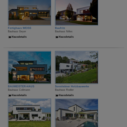
Fertighaus WEISS
Baufritz
Bauhaus Geyer
Bauhaus Nilles
Hausdetails
Hausdetails
BAUMEISTER-HAUS
Sonnleitner Holzbauwerke
Bauhaus Collmann
Bauhaus Rodler
Hausdetails
Hausdetails