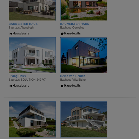
BAUMEISTER-HAUS
BAUMEISTER-HAUS
Bauhaus Abendroth
Bauhaus Cornelius
Hausdetails
Hausdetails
Living Haus
Heinz von Heiden
Bauhaus SOLUTION 242 V7
Bauhaus Villa Eiche
Hausdetails
Hausdetails