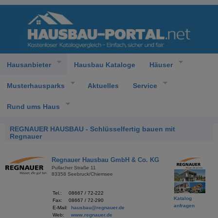
Hausanbieter
Hausbau Kataloge
Häuser
Musterhausparks
Aktuelles
Service
Rund ums Haus
REGNAUER HAUSBAU - Schlüsselfertig bauen mit
Regnauer
Regnauer Hausbau GmbH & Co. KG
Pullacher Straße 11
83358 Seebruck/Chiemsee
Tel.:
08667 / 72-222
Katalog
Fax:
08667 / 72-290
anfragen
E-Mail:
hausbau
@
regnauer.de
Web:
www.regnauer.de