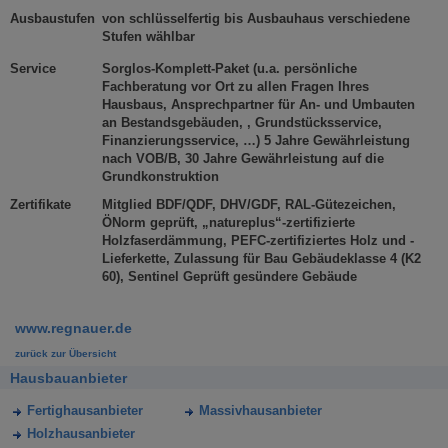
Ausbaustufen
von schlüsselfertig bis Ausbauhaus verschiedene
Stufen wählbar
Service
Sorglos-Komplett-Paket (u.a. persönliche
Fachberatung vor Ort zu allen Fragen Ihres
Hausbaus, Ansprechpartner für An- und Umbauten
an Bestandsgebäuden, , Grundstücksservice,
Finanzierungsservice, …) 5 Jahre Gewährleistung
nach VOB/B, 30 Jahre Gewährleistung auf die
Grundkonstruktion
Zertifikate
Mitglied BDF/QDF, DHV/GDF, RAL-Gütezeichen,
ÖNorm geprüft, „natureplus“-zertifizierte
Holzfaserdämmung, PEFC-zertifiziertes Holz und -
Lieferkette, Zulassung für Bau Gebäudeklasse 4 (K2
60), Sentinel Geprüft gesündere Gebäude
www.regnauer.de
zurück zur Übersicht
Hausbauanbieter
Fertighausanbieter
Massivhausanbieter
Holzhausanbieter