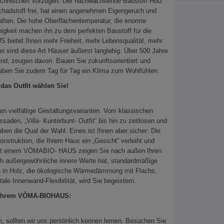
echnischen Vorzügen. Der nachwachsende Baustoff Holz
chadstoff frei, hat einen angenehmen Eigengeruch und
haften. Die hohe Oberflächentemperatur, die enorme
higkeit machen ihn zu dem perfekten Baustoff für die
bietet Ihnen mehr Freiheit, mehr Lebensqualität, mehr
i sind diese Art Häuser äußerst langlebig. Über 500 Jahre
ind, zeugen davon. Bauen Sie zukunftsorientiert und
ben Sie zudem Tag für Tag ein Klima zum Wohlfühlen.
das Outfit wählen Sie!
n vielfältige Gestaltungsvarianten. Vom klassischen
aden, „Villa- Kunterbunt- Outfit“ bis hin zu zeitlosen und
en die Qual der Wahl. Eines ist Ihnen aber sicher: Die
onstruktion, die Ihrem Haus ein „Gesicht“ verleiht und
Mit einem VÖMABIO- HAUS zeigen Sie nach außen Ihren
och außergewöhnliche innere Werte hat, standardmäßige
n in Holz, die ökologische Wärmedämmung mit Flachs,
tale Innenwand-Flexibilität, wird Sie begeistern.
u Ihrem VÖMA-BIOHAUS:
sollten wir uns persönlich kennen lernen. Besuchen Sie