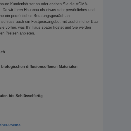
ebaute Kundenhäuser an oder erleben Sie die VÖMA-
. Da wir Ihren Hausbau als etwas sehr persönliches und
rne ein persönliches Beratungsgesräch an.
Anschluss auch ein Festpreisangebot mit ausführlicher Bau-
ie vorher, was Ihr Haus später kostet und Sie werden
ren Preisen anbieten.
ich
biologischen diffusionsoffenen Materialen
fen bis Schlüsselfertig
ueber-voema