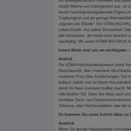
mit unvergleichlichem Wohnwert und baut
strahlt Wärme und Geborgenheit aus, ist s
besitzt feuchtigkeitsregulierende Eigensc
Tragfestigkeit und die geringe Wärmeleitfä
„eigenen vier Wände“. Ein VÖMA-BIO-HAUS 
Lebensfreude. Aus jedem Blickwinkel! Dabe
alte Holzbauten, die heute noch bewohnt s
nachhaltig. Mit einem VÖMA-BIO-HAUS ha
Innere Werte sind uns am wichtigsten – 
Anblick
Die VÖMA-Holzständerbauweise bietet Ihne
Blockhausstil, über charmante Mischbaufass
modernen Putz-Glas-Ausfachungen. Sie hab
äußerst stabile und sichtbare Holzständerk
damit Ihr Haus unverwechselbar macht. 
individuellen Stil. Dass das Haus auch n
sichtbare Dach- und Deckenkonstruktione
Zellulose, oder Holzfaserplatten oder die to
So kommen Sie einen Schritt näher z
Ausblick
Wenn Sie gerade Hausbaupläne schmieden, 