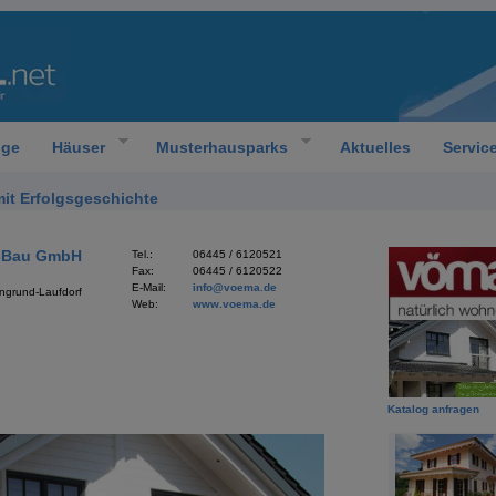
oge
Häuser
Musterhausparks
Aktuelles
Servic
it Erfolgsgeschichte
-Bau GmbH
Tel.:
06445 / 6120521
Fax:
06445 / 6120522
E-Mail:
info
@
voema.de
ngrund-Laufdorf
Web:
www.voema.de
Katalog anfragen