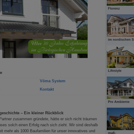
Florenz
im nordischen St
Lifestyle
ie
Vöma System
n
Kontakt
Pro Ambiente
eschichte – Ein kleiner Rückblick
artner zusammen gründete, hätte er sich nicht träumen
ses solch einen Erfolg nach sich zieht. Wir sind deshalb
eit mehr als 1000 Baufamilien für unser innovatives und
maß-