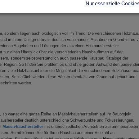
Nur essenzielle Cookie
er, sondern liegen auch ökologisch voll im Trend. Die verschiedenen Holzhäus
 und in ihrem Design oftmals deutlich voneinander. Aus diesem Grund ist es v
iedenen Angeboten und Lösungen der einzelnen Holzhaushersteller
ht nur einen Überblick über die verschiedenen Hausbaufirmen auf der
usern, sondern selbstverständlich auch passende Hausbau Kataloge der
er Region. So finden Sie problemlos und ohne großen Aufwand den passende
ten viele Holzhausanbieter die Möglichkeit die verschiedenen Holzhäuser exa
ssen. Schließlich werden diese Häuser ebenfalls von Grund auf gebaut und
schnitten werden.
so wartet eine ganze Reihe an Massivhausherstellern auf Ihr Bauprojekt.
haushersteller deutlich unterschiedliche Schwerpunkte und Fokussierungen.
en
Massivhaushersteller
mit unterschiedlichen Architekten zusammenarbeiten
ssen. Somit können Sie für Ihren Hausbau aus einer Vielzahl an
wählen. Selbstverständlich ist es auch möglich sich vom Hausanbieter einen