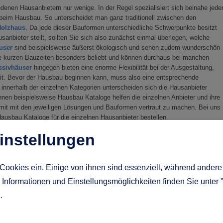
edenen Hausanbietern nur wenige. In der Regel spezialisiert sich beinahe jede
beim Hausbau. So unterscheidet man ganz traditionell zwischen den
Holzhaus
. Da jede dieser Bauformen unterschiedliche Schwerpunkte besitzt
anbieter stellt, sollten Sie sich also zunächst einmal überlegen, welche
user
sind beispielsweise äußerst ökologisch und sehen zudem wunderschön
re kurzen Bauzeiten besonders beliebt und können durchaus bei manchen
ssivhäuser
hingegen bieten eine enorme Flexibilität bei der Ausgestaltung,
eit. Bevor der Hausbau beginnen kann, muss also eine entsprechende
innerhalb der einzelnen Kategorien unterscheiden sich die Hausanbieter
nnen beispielsweise Hausbau Kataloge helfen die einzelnen Anbieter und ihre
it mit den jeweiligen Lösungen und Bauformen vertraut zu machen. Bei uns
ausbau Kataloge für die einzelnen Hausanbieter bestellen.
instellungen
Cookies ein. Einige von ihnen sind essenziell, während andere 
n jeder
Fertighaushersteller
setzt unterschiedliche Schwerpunkte und arbeite
. Im Segment der Fertighaushersteller gibt es so viele unterschiedliche
Informationen und Einstellungsmöglichkeiten finden Sie unter 
sich sowohl durch Hausbau Kataloge als auch durch Besuche in Musterhauspar
g
.
zu machen. So finden Sie für Ihren Hausbau den passenden Hausanbieter im
nschen und Vorstellungen entspricht. Zudem bieten viele Fertighausherstelle
user durch unterschiedliche Optionen zu individualisieren und somit noch