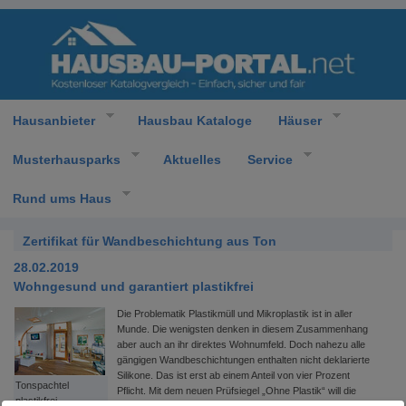
Hausanbieter
Hausbau Kataloge
Häuser
Musterhausparks
Aktuelles
Service
Rund ums Haus
Zertifikat für Wandbeschichtung aus Ton
28.02.2019
Wohngesund und garantiert plastikfrei
Die Problematik Plastikmüll und Mikroplastik ist in aller
Munde. Die wenigsten denken in diesem Zusammenhang
aber auch an ihr direktes Wohnumfeld. Doch nahezu alle
gängigen Wandbeschichtungen enthalten nicht deklarierte
Silikone. Das ist erst ab einem Anteil von vier Prozent
Tonspachtel
Pflicht. Mit dem neuen Prüfsiegel „Ohne Plastik“ will die
plastikfrei