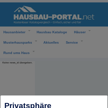
Hausanbieter
Hausbau Kataloge
Häuser
Musterhausparks
Aktuelles
Service
Rund ums Haus
Keine news_id übergeben.
Privatsphäre