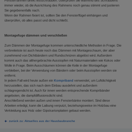
Fensterrahmen direkt festschrauben. Überprüfen Sie während des Schraubens
immer wieder, ob die Ausrichtung des Rahmens noch genau stimmt und justieren
Sie gegebenenfalls nach.
Wenn der Rahmen fixiert ist, sollten Sie den Fensterflügel einhängen und
überprüfen, ob alles passt und dicht schließt.
Montagefuge dämmen und verschließen
Zum Dämmen der Montagefuge kommen unterschiedliche Methoden in Frage. Die
verbreitetste ist auch heute noch das Dämmen mit Montageschaum, der aber
zunehmend von Dichtbändern und Rundschnüren abgelöst wird. Außerdem
kommt auch das althergebrachte Ausstopfen mit Naturmaterialien wie Kokos oder
Wolle in Frage. Beim Ausschäumen können die Keile in der Montagefuge
verbleiben, bei der Verwendung von Bändern oder beim Ausstopfen werden sie
entfernt.
In jedem Fall wird heute außen ein
Kompriband
verwendet, um Luftdichtigkeit
herzustellen, das sich nach dem Einbau ausdehnt und außerdem
schlagregendicht ist. Auch für innen werden entsprechende Kompribänder
angeboten, die dampfdiffusionsdicht sind.
Anschließend werden außen und innen Fensterbänke montiert. Sind diese
Arbeiten erledigt, kann die Laibung verputzt, beziehungsweise im Holzbau eine
Verkleidung aus Holz oder Gipskartonplatten gebaut werden.
zurück zu: Aktuelles aus der Hausbaubranche