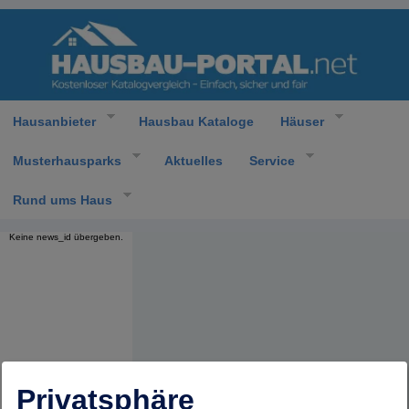
Hausanbieter
Hausbau Kataloge
Häuser
Musterhausparks
Aktuelles
Service
Rund ums Haus
Keine news_id übergeben.
Privatsphäre