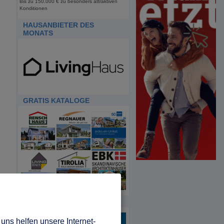
Bis zu 150.000 € zu besonders attraktiven
Konditionen
HAUSANBIETER DES
MONATS
GRATIS KATALOGE
HDA
uns helfen unsere Internet-