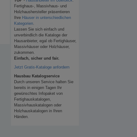
TOP
-
Hausanbieter im Überblick
.
Fertighaus-, Massivhaus- und
Holzhaushersteller präsentieren
Ihre
Häuser in unterschiedlichen
Kategorien
.
Lassen Sie sich einfach und
unverbindlich die Kataloge der
Hausanbieter, egal ob Fertighäuser,
Massivhäuser oder Holzhäuser,
zukommen.
Einfach, sicher und fair.
Jetzt Gratis-Kataloge anfordern
Hausbau Katalogservice
Durch unseren Service halten Sie
bereits in einigen Tagen Ihr
gewünschtes Infopaket von
Fertighauskatalogen,
Massivhauskatalogen oder
Holzhauskatalogen in Ihren
Händen.