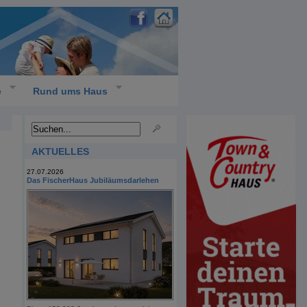
e
Rund ums Haus
AKTUELLES
27.07.2026
Das FischerHaus Jubiläumsdarlehen