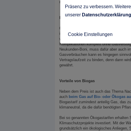
regelmäßig den Anbieter wechseln möchte
Präsenz zu verbessern. Weitere 
unserer
Datenschutzerklärun
Ist ein regelmäßiger Wechsel sinnvoll?
Ob es sinnvoll ist in regelmäßigen Interva
immer wieder rechtzeitig um einen neuen 
Cookie Einstellungen
weil ohnehin ein Versorgungsauftrag best
Komplikationen komplett ohne Gasversorgu
Neukunden-Boni, muss dafür aber auch i
Gasverbräuchen kann es hingegen sinnvoll 
Vertragslaufzeit zu binden, denn dann wird
gewährt.
Vorteile von Biogas
Neben dem Preis ist auch das Thema Nachh
auch
beim Gas auf Bio- oder Ökogas a
Biogastarif zumindest anteilig Gas, das 
klimaneutral, da die dafür benötigten Pf
Bei so genannten Ökogastarifen erhalten 
Klimaschutzprojekte investiert. Mit der W
grundsätzlich ein ökologisches Anliegen, S