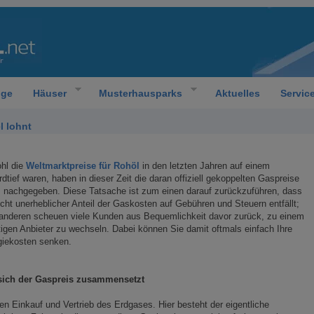
oge
Häuser
Musterhausparks
Aktuelles
Servic
l lohnt
hl die
Weltmarktpreise für Rohöl
in den letzten Jahren auf einem
dtief waren, haben in dieser Zeit die daran offiziell gekoppelten Gaspreise
 nachgegeben. Diese Tatsache ist zum einen darauf zurückzuführen, dass
icht unerheblicher Anteil der Gaskosten auf Gebühren und Steuern entfällt;
anderen scheuen viele Kunden aus Bequemlichkeit davor zurück, zu einem
igen Anbieter zu wechseln. Dabei können Sie damit oftmals einfach Ihre
giekosten senken.
sich der Gaspreis zusammensetzt
n Einkauf und Vertrieb des Erdgases. Hier besteht der eigentliche