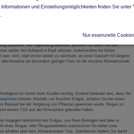
n.
Informationen und Einstellungsmöglichkeiten finden Sie unter 
g
.
llen zu wechseln, kommt vor allem darauf an, wie bereit sie dazu sind, sich
Tarif zu kümmern. Der Wechsel als solches ist dann einfach und risikoarm,
Nur essenzielle Cookie
eht. Das heißt, es wird nicht dazu kommen, dass Sie bei möglichen
ng dastehen. Wer regelmäßig wechselt, profitiert vor allem von den
mmer wieder den Aufwand in Kauf nehmen. Insbesondere bei hohen
sein, sich, statt immer wieder zu wechseln, an einen Gastarif mit längerer
 üblicherweise ein besonders geringer Preis für die einzelne Kilowattstunde
altigkeit für immer mehr Kunden wichtig. Konkret bedeutet dies, dass Sie
usweichen
können. Anstelle von fossilem Erdgas, erhalten Sie bei einem
zum Beispiel bei der Vergärung von Pflanzen gewonnen wurde. Biogas ist
lanzen bereits CO2 aus der Atmosphäre gebunden haben.
Sie hingegen herkömmliches Erdgas, von Ihren Beiträgen wird aber in
ahl eines Biogas- oder Ökogasanbieters unterstützen Sie daher zwar
ie erhalten aber kein „klimaneutrales“ Gas. Stattdessen fördern Sie damit