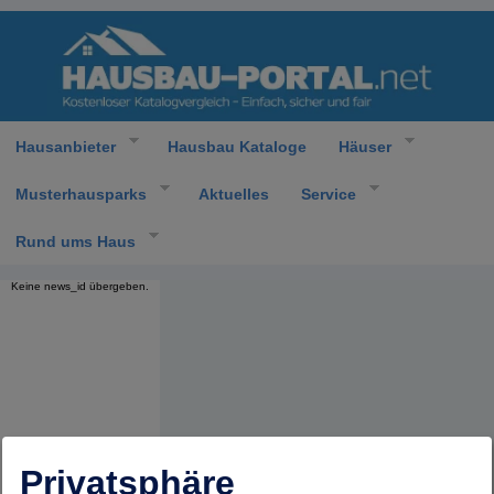
Hausanbieter
Hausbau Kataloge
Häuser
Musterhausparks
Aktuelles
Service
Rund ums Haus
Keine news_id übergeben.
Privatsphäre