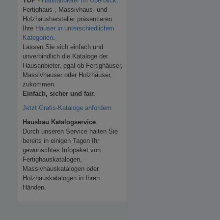
TOP
-
Hausanbieter im Überblick
.
Fertighaus-, Massivhaus- und
Holzhaushersteller präsentieren
Ihre
Häuser in unterschiedlichen
Kategorien
.
Lassen Sie sich einfach und
unverbindlich die Kataloge der
Hausanbieter, egal ob Fertighäuser,
Massivhäuser oder Holzhäuser,
zukommen.
Einfach, sicher und fair.
Jetzt Gratis-Kataloge anfordern
Hausbau Katalogservice
Durch unseren Service halten Sie
bereits in einigen Tagen Ihr
gewünschtes Infopaket von
Fertighauskatalogen,
Massivhauskatalogen oder
Holzhauskatalogen in Ihren
Händen.