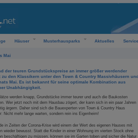
oge
Häuser
Musterhausparks
Aktuelles
Servic
s Mai
nd der teuren Grundstückspreise an immer größer werdender
lt zu den Klassikern unter den Town & Country Massivhäusern un
nats Mai. Es ist bekannt für seine optimale Kombination aus
ner Unabhängigkeit.
lätze werden knapp, Grundstücke immer teurer und auch die Baukosten
en. Wer jetzt noch mit dem Hausbau zögert, der kann sich in ein paar Jahren
ig ärgern. Daher sind sich die Bauexperten von Town & Country Haus
r: Nicht mehr lange warten, sondern rein ins Eigenheim!
e in Zeiten der Corona-Krise wird einem der Wert des eigenen Hauses mit
n wieder bewusst. Statt die Kinder in einer Wohnung im vierten Stock ohne
n beschäftigen zu müssen, können sie im Garten toben und sicher die Natur