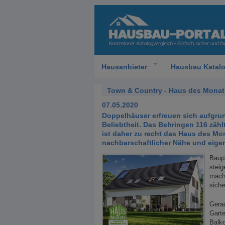
Hausanbieter
Hausbau Katal
Town & Country - Haus des Monat
07.05.2020
Doppelhäuser erfreuen sich aufgru
Beliebtheit. Das Behringen 116 zäh
ist daher zu recht das Haus des Mo
nachbarschaftlicher Nähe und eige
Baup
steig
mächt
siche
Gerad
Garte
Balko