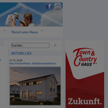
e
Rund ums Haus
AKTUELLES
d
27.07.2026
Das FischerHaus Jubiläumsdarlehen