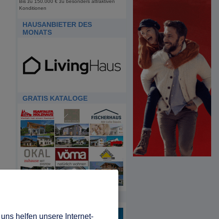
Bis zu 150.000 € zu besonders attraktiven
Konditionen
HAUSANBIETER DES
MONATS
GRATIS KATALOGE
HDA
uns helfen unsere Internet-