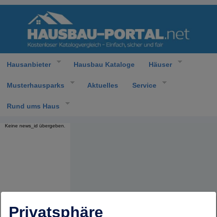
Hausanbieter
Hausbau Kataloge
Häuser
Musterhausparks
Aktuelles
Service
Rund ums Haus
Keine news_id übergeben.
Privatsphäre