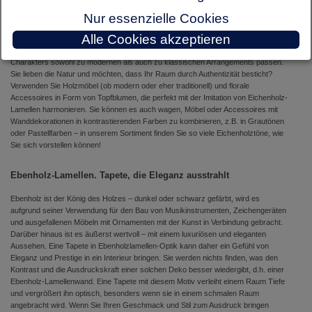
gemütliche und entspannende Umgebung schafft, vor allem, wenn Sie sie an der
Wand hinter dem Bett platzieren, wodurch die optische Illusion eines Bettgestells
Nur essenzielle Cookies
entsteht und gleichzeitig die Illusion von Raum geschaffen wird.
Alle Cookies akzeptieren
Man kann mit Sicherheit sagen, dass unsere Tapeten aufgrund ihres universellen
Charakters sowohl zu modernen als auch zu klassischen Arrangements passen.
Sie lieben die Natur und möchten, dass Ihr Raum durch Authentizität besticht?
Verwenden Sie Holzmöbel (ob modern oder eher traditionell) und florale
Accessoires in Form von Topfblumen, die perfekt mit der Imitation von Eichenholz-
Lamellen harmonieren. Sie können es auch wagen, Möbel oder Accessoires mit
Wanddekorationen in kontrastierenden Farben zu kombinieren, z.B. in Grautönen
oder Pastellfarben – in unserem Sortiment finden Sie so viele Eichenholztöne, wie
Sie sich vorstellen können!
Ebenholz-Lamellen. Tapete, die Eleganz ausstrahlt
Ebenholz ist der König des Holzes – dunkel oder schwarz gefärbt, wird es
aufgrund seiner Verwendung für den Bau von Musikinstrumenten, Zeichengeräten
und ausgefallenen Möbeln mit Ornamenten mit der Kunst in Verbindung gebracht.
Darüber hinaus ist es äußerst wertvoll – mit einem luxuriösen und eleganten
Aussehen. Eine Tapete in Ebenholzlamellen-Optik kann daher ein Gefühl von
Eleganz und Prestige in ein Interieur bringen. Sie werden nichts finden, was den
Kontrast und die Ausdruckskraft einer solchen Deko besser wiedergibt, d.h. einer
Ebenholz-Lamellenwand. Eine Tapete mit diesem Motiv verleiht einem Raum Tiefe
und vergrößert ihn optisch, besonders wenn sie in einem schmalen Raum
angebracht wird. Wenn Sie Ihren Geschmack und Stil zum Ausdruck bringen