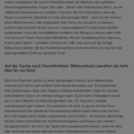
wollen, kombinieren Sie unsere Wanddekoration mit silbernen oder goldenen
Einrichtungselementen. Fügen Sie Leder-, Metall- oder Glasakzente hinzu, um ein
raffiniertes Arrangement zu schaffen. Fürchten Sie sich nicht davor, dass der
Raum zu dunkel ist. Ebenholz ist zwar eine gewagte Wahl – aber um die Finesse
eines Wohnzimmers voller Antiquitäten oder Retro-Accessoires zu betonen,
äußerst passend und mit den von uns vorgeschlagenen Farbakzenten perfekt
ausgewogen. Auch die Hausbibliothek profitiert vom Bezug zu diesem edlen Holz
und wird zum Traum eines jeden Bibliophilen. Bei der Gestaltung eines Interieurs,
in dem eine Tapete – Lamellen vorherrscht, sollte man auch auf die richtige
Beleuchtung achten, die ihre Schönheit und ihren Kontrast betont. So machen Sie
einen gewaltigen Eindruck auf jeden Gast!
Auf der Suche nach Gemütlichkeit. Walnussholz-Lamellen als tolle
Idee für ein Kind
Nicht nur Ebenholz gehört zu einer einzigartigen Holzart, auch Walnussholz
zeichnet sich durch sein schönes und reiches Aussehen aus. Es besteht also
kein Zweifel daran, dass eine Tapete in Walnussholzlamellen-Optik ein warmes
und fröhliches Flair in ein Interieur bringen kann. Durch seine Vielseitigkeit passt
sie zu einer Vielzahl von Einrichtungsstilen, wie z.B. klassisch, rustikal,
skandinavisch oder modern. So funktioniert sie auch so gut im Zimmer Ihres
Nachwuchses! Die natürlichen Nussholztöne beleben jeden Raum und machen
ihn in den Augen eines Kindes angenehmer und sicherer – sie brechen gleichzeitig
mit der süßen Konvention der Kinderzimmertapeten und lassen das Interieur
einzigartig wirken. So muss die Tapete nicht ausgetauscht werden, wenn Ihr Kind
älter wird und eine etwas altersgerechtere Wanddekoration in seinem Zimmer