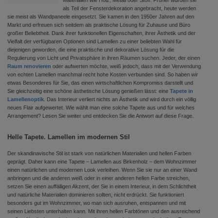
Materialien wie Holz, Metall oder Stoff. Früher wurden sie
als Teil der Fensterdekoration angebracht, heute werden
sie meist als Wandpaneele eingesetzt. Sie kamen in den 1950er Jahren auf den
Markt und erfreuen sich seitdem als praktische Lösung für Zuhause und Büro
großer Beliebtheit. Dank ihrer funktionellen Eigenschaften, ihrer Ästhetik und der
Vielfalt der verfügbaren Optionen sind Lamellen zu einer beliebten Wahl für
diejenigen geworden, die eine praktische und dekorative Lösung für die
Regulierung von Licht und Privatsphäre in ihren Räumen suchen. Jeder, der einen
Raum renovieren
oder aufwerten möchte, weiß jedoch, dass mit der Verwendung
von echten Lamellen manchmal recht hohe Kosten verbunden sind. So haben wir
etwas Besonderes für Sie, das einen wirtschaftlichen Kompromiss darstellt und
Sie gleichzeitig eine schöne ästhetische Lösung genießen lässt: eine
Tapete in
Lamellenoptik
. Das Interieur verliert nichts an Ästhetik und wird durch ein völlig
neues Flair aufgewertet. Wie wählt man eine solche Tapete aus und für welches
Arrangement? Lesen Sie weiter und entdecken Sie die Antwort auf diese Frage.
Helle Tapete. Lamellen im modernen Stil
Der skandinavische Stil ist stark von natürlichen Materialien und hellen Farben
geprägt. Daher kann eine Tapete – Lamellen aus Birkenholz – dem Wohnzimmer
einen natürlichen und modernen Look verleihen. Wenn Sie sie nur an einer Wand
anbringen und die anderen weiß oder in einer anderen hellen Farbe streichen,
setzen Sie einen auffälligen Akzent, der Sie in einem Interieur, in dem Schlichtheit
und natürliche Materialien dominieren sollten, nicht erdrückt. Sie funktioniert
besonders gut im Wohnzimmer, wo man sich ausruhen, entspannen und mit
seinen Liebsten unterhalten kann. Mit ihren hellen Farbtönen und den ausreichend