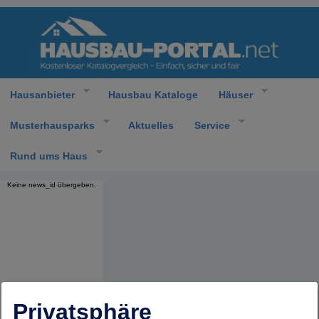
Hausanbieter
Hausbau Kataloge
Häuser
Musterhausparks
Aktuelles
Service
Rund ums Haus
Keine news_id übergeben.
Privatsphäre