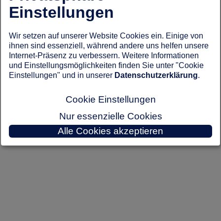
Firmenjubiläum
Fertigung in allen Produktionsbereichen.
Einstellungen
Neben einer regionaltypischen Bewirtung durch die
Landmetzgerei Koch sorgte die Blaskapelle „D´Wolfachtaler“ für Stimmung.
Während der beiden Werksbesichtigungen konnten die Besucher die einzelnen
Wir setzen auf unserer Website Cookies ein. Einige von
Fachbereiche der Produktion besichtigen und sich selbst ein Bild von der hohen,
ihnen sind essenziell, während andere uns helfen unsere
technischen Ausstattung und Qualität machen.
Internet-Präsenz zu verbessern. Weitere Informationen
Auch der Vaillant-Showtruck war sehr gut frequentiert. Für die kleinen Besucher
und Einstellungsmöglichkeiten finden Sie unter "Cookie
stand eine Hüpfburg bereit.
Einstellungen" und in unserer
Datenschutzerklärung
.
Zur Webseite von Sonnleitner Holzhausbau.
Cookie Einstellungen
Sichern Sie sich gleich hier den Hausbau Katalog dieses Anbieters.
Nur essenzielle Cookies
zurück zu: Aktuelles aus der Hausbaubranche
Alle Cookies akzeptieren