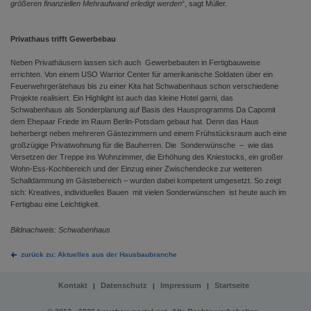
größeren finanziellen Mehraufwand erledigt werden
“, sagt Müller.
Privathaus trifft Gewerbebau
Neben Privathäusern lassen sich auch Gewerbebauten in Fertigbauweise
errichten. Von einem USO Warrior Center für amerikanische Soldaten über ein
Feuerwehrgerätehaus bis zu einer Kita hat Schwabenhaus schon verschiedene
Projekte realisiert. Ein Highlight ist auch das kleine Hotel garni, das
Schwabenhaus als Sonderplanung auf Basis des Hausprogramms Da Capomit
dem Ehepaar Friede im Raum Berlin-Potsdam gebaut hat. Denn das Haus
beherbergt neben mehreren Gästezimmern und einem Frühstücksraum auch eine
großzügige Privatwohnung für die Bauherren. Die Sonderwünsche – wie das
Versetzen der Treppe ins Wohnzimmer, die Erhöhung des Kniestocks, ein großer
Wohn-Ess-Kochbereich und der Einzug einer Zwischendecke zur weiteren
Schalldämmung im Gästebereich – wurden dabei kompetent umgesetzt. So zeigt
sich: Kreatives, individuelles Bauen mit vielen Sonderwünschen ist heute auch im
Fertigbau eine Leichtigkeit.
Bildnachweis: Schwabenhaus
zurück zu: Aktuelles aus der Hausbaubranche
Kontakt
Datenschutz
Impressum
Startseite
|
|
|