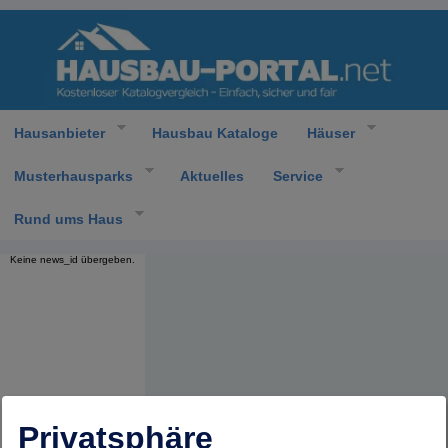
Hausanbieter
Hausbau Kataloge
Häuser
Musterhausparks
Aktuelles
Service
Rund ums Haus
Keine news_id übergeben.
Privatsphäre